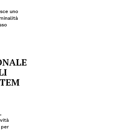
isce uno
minalità
ONALE
LI
STEM
,
vità
 per