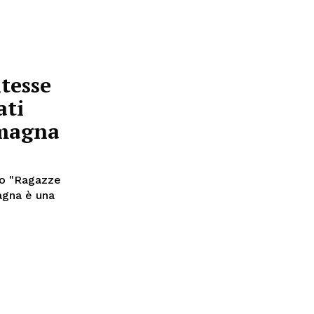
ntesse
ati
omagna
to "Ragazze