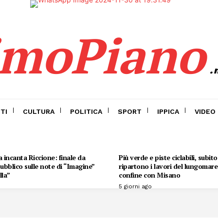
imoPiano
.
TI
CULTURA
POLITICA
SPORT
IPPICA
VIDEO
 incanta Riccione: finale da
Più verde e piste ciclabili, subit
 pubblico sulle note di “Imagine”
ripartono i lavori del lungomare 
lla”
confine con Misano
5 giorni ago