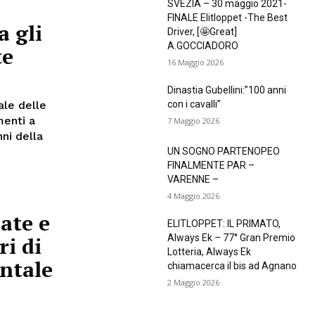
SVEZIA – 30 maggio 2021-
FINALE Elitloppet -The Best
 gli
Driver, [🤩Great]
A.GOCCIADORO
te
16 Maggio 2026
Dinastia Gubellini:”100 anni
con i cavalli”
ale delle
7 Maggio 2026
UN SOGNO PARTENOPEO
FINALMENTE PAR –
VARENNE –
4 Maggio 2026
ate e
ELITLOPPET: IL PRIMATO,
Always Ek – 77° Gran Premio
ri di
Lotteria, Always Ek
ntale
chiamacerca il bis ad Agnano
2 Maggio 2026