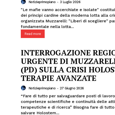
Notizieprimopiano
-
3 Luglio 2026
"Le mafie vanno accerchiate e isolate" costitu
dei principi cardine della moderna lotta alla cri
organizzata Muzzarelli: "Liberi di scegliere" passo
fondamentale nella lotta...
Read more
INTERROGAZIONE REGI
URGENTE DI MUZZAREL
Menu
(PD) SULLA CRISI HOLO
AREEINTERNE
TERAPIE AVANZATE
Canale TV 70/80/90
Notizieprimopiano
-
27 Giugno 2026
CONTENUTI
“Fare di tutto per salvaguardare posti di lavoro
ECONOMIA
competenze scientifiche e continuità delle atti
Esclusive
terapeutiche e di ricerca” Bisogna fare di tutto
salvare Holostem...
SPORT