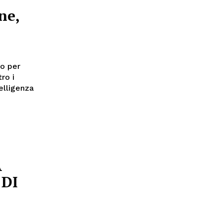
ne,
to per
ro i
A
 DI