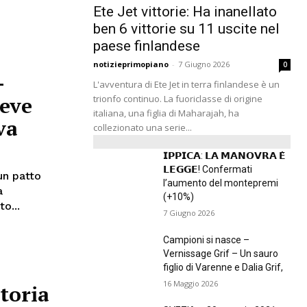
Ete Jet vittorie: Ha inanellato
ben 6 vittorie su 11 uscite nel
paese finlandese
notizieprimopiano
-
7 Giugno 2026
0
-
L'avventura di Ete Jet in terra finlandese è un
eve
trionfo continuo. La fuoriclasse di origine
italiana, una figlia di Maharajah, ha
iva
collezionato una serie...
𝗜𝗣𝗣𝗜𝗖𝗔: 𝗟𝗔 𝗠𝗔𝗡𝗢𝗩𝗥𝗔 𝗘̀
𝗟𝗘𝗚𝗚𝗘! Confermati
un patto
l’aumento del montepremi
(+10%)
o...
7 Giugno 2026
Campioni si nasce –
Vernissage Grif – Un sauro
figlio di Varenne e Dalia Grif,
16 Maggio 2026
toria