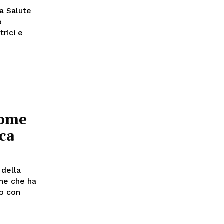
la Salute
o
trici e
come
ca
he che ha
io con