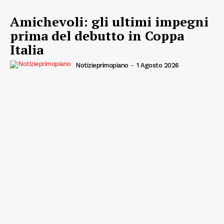
Canale TV 70/80/90
Amichevoli: gli ultimi impegni
CONTENUTI
prima del debutto in Coppa
ECONOMIA
Italia
Esclusive
Notizieprimopiano
-
1 Agosto 2026
SPORT