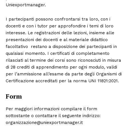
Menu
Uniexportmanager.
AREEINTERNE
I partecipanti possono confrontarsi tra loro, con i
Canale TV 70/80/90
docenti e con i tutor per approfondire i temi di loro
interesse. Le registrazioni delle lezioni, insieme alle
CONTENUTI
presentazioni dei docenti e al materiale didattico
ECONOMIA
facoltativo restano a disposizione dei partecipanti in
Esclusive
qualsiasi momento. I certificati di completamento
rilasciati al termine dei corsi sono riconosciuti in misura
SPORT
di 28 crediti di apprendimento per ogni modulo, validi
per l’ammissione all’esame da parte degli Organismi di
Certificazione accreditati per la norma UNI 11821:2021.
Form
Per maggiori informazioni compilare il form
sottostante o contattare il seguente indirizzo:
organizzazione@uniexportmanager.it