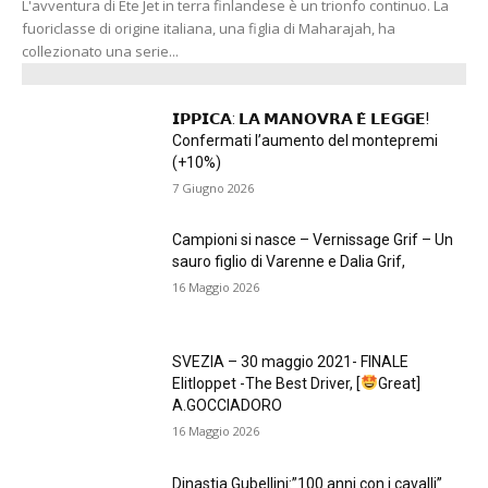
L'avventura di Ete Jet in terra finlandese è un trionfo continuo. La
fuoriclasse di origine italiana, una figlia di Maharajah, ha
collezionato una serie...
𝗜𝗣𝗣𝗜𝗖𝗔: 𝗟𝗔 𝗠𝗔𝗡𝗢𝗩𝗥𝗔 𝗘̀ 𝗟𝗘𝗚𝗚𝗘!
Confermati l’aumento del montepremi
(+10%)
7 Giugno 2026
Campioni si nasce – Vernissage Grif – Un
sauro figlio di Varenne e Dalia Grif,
16 Maggio 2026
SVEZIA – 30 maggio 2021- FINALE
Elitloppet -The Best Driver, [
Great]
A.GOCCIADORO
16 Maggio 2026
Dinastia Gubellini:”100 anni con i cavalli”