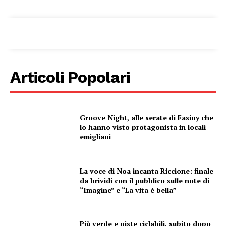
Condividi
Articoli Popolari
Groove Night, alle serate di Fasiny che
Menu
lo hanno visto protagonista in locali
emigliani
AREEINTERNE
Canale TV 70/80/90
La voce di Noa incanta Riccione: finale
CONTENUTI
da brividi con il pubblico sulle note di
“Imagine” e “La vita è bella”
ECONOMIA
Esclusive
SPORT
Più verde e piste ciclabili, subito dopo