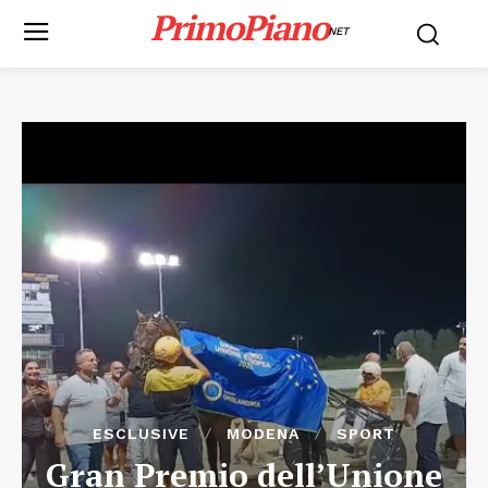
PrimoPiano
NET
ESCLUSIVE
MODENA
SPORT
Gran Premio dell’Unione