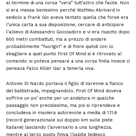
al termine di una corsa “vera” tutt’altro che facile. Non
si era messa benissimo perchè Mathieu Abrivard in
sediolo a Frank Gio aveva tentato quella che forse era
l’unica carta a sua disposizione, cercare di anticipare
l’allievo di Alessandro Gocciadoro e vi era riuscito dopo
600 metri combattuti, ma a prezzo di andare
probabilmente “fuorigiri” e di finire quindi con lo
sbagliare a quel punto First Of Mind si è ritrovato al
comando: si poteva pensare a una corsa finita invece ci
pensava Falco Killer Gar a tenerla viva.
Antonio Di Nardo portava il figlio di Varenne a fianco
del battistrada, impegnandolo. First Of Mind doveva
soffrire un po’ anche per un andatura in qualche
passaggio non precisissima, ma poi si riprendeva e
concludeva in maniera autorevole a media di 1.11.6
(record generazionale sul doppio km sulle piste
italiane) lasciando l’avversario a una lunghezza,
mentre al terzo posto finiva l’ospite tedesco