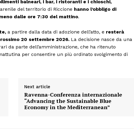
ilimenti balneari, i bar, i ristoranti e i chioschi,
renile del territorio di Riccione
hanno l’obbligo di
almeno dalle ore 7:30 del mattino
.
Menu
te,
a partire dalla data di adozione dell’atto, e
resterà
l prossimo 20 settembre 2026.
La decisione nasce da una
AREEINTERNE
rari da parte dell’amministrazione, che ha ritenuto
Canale TV 70/80/90
 mattutina per consentire un più ordinato svolgimento di
CONTENUTI
ECONOMIA
Esclusive
SPORT
Next article
Ravenna-Conferenza internazionale
“Advancing the Sustainable Blue
Economy in the Mediterranean”