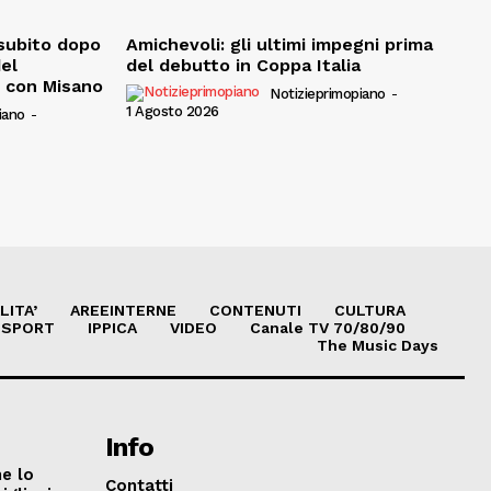
, subito dopo
Amichevoli: gli ultimi impegni prima
del
del debutto in Coppa Italia
e con Misano
Notizieprimopiano
-
1 Agosto 2026
iano
-
LITA’
AREEINTERNE
CONTENUTI
CULTURA
SPORT
IPPICA
VIDEO
Canale TV 70/80/90
The Music Days
Info
he lo
Contatti