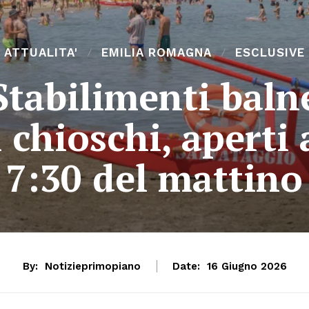
ATTUALITA'
EMILIA ROMAGNA
ESCLUSIVE
tabilimenti balnea
i chioschi, apert
7:30 del mattino
By:
Notizieprimopiano
Date:
16 Giugno 2026