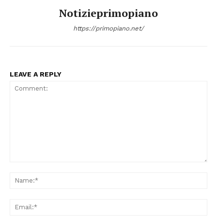
Notizieprimopiano
https://primopiano.net/
LEAVE A REPLY
Comment:
Na
Ema