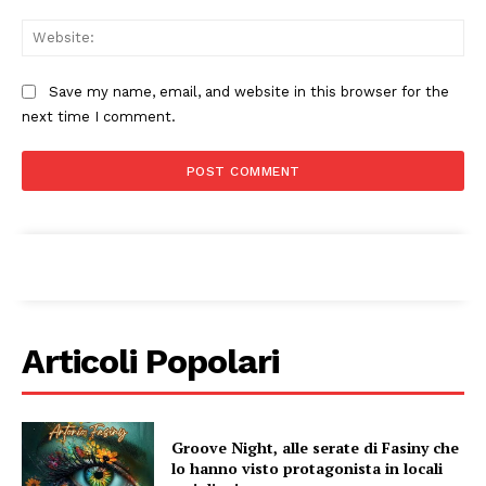
Web
Save my name, email, and website in this browser for the
next time I comment.
Condividi
Articoli Popolari
Menu
Groove Night, alle serate di Fasiny che
AREEINTERNE
lo hanno visto protagonista in locali
Canale TV 70/80/90