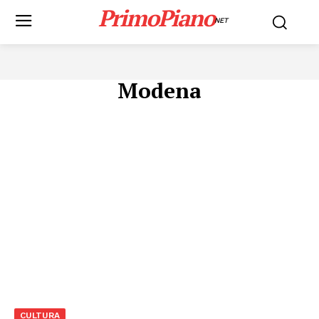
PrimoPiano
NET
Modena
CULTURA