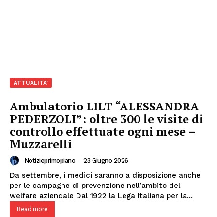
AREEINTERNE
Canale TV 70/80/90
CONTENUTI
ECONOMIA
Esclusive
SPORT
ATTUALITA'
Ambulatorio LILT “ALESSANDRA
PEDERZOLI”: oltre 300 le visite di
controllo effettuate ogni mese –
Muzzarelli
Notizieprimopiano
-
23 Giugno 2026
Da settembre, i medici saranno a disposizione anche
per le campagne di prevenzione nell’ambito del
welfare aziendale Dal 1922 la Lega Italiana per la...
Read more