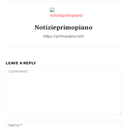
Notizieprimopiano
https://primopiano.net/
Menu
AREEINTERNE
Canale TV 70/80/90
LEAVE A REPLY
CONTENUTI
ECONOMIA
Esclusive
SPORT
Comment:
Na