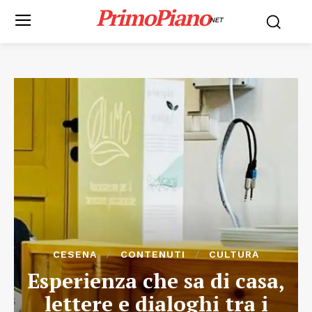
PrimoPiano
NET
CESENA
CONTENUTI
CULTURA
Esperienza che sa di casa,
lettere e dialoghi tra i