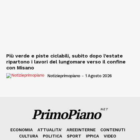
Più verde e piste ciclabili, subito dopo l’estate
ripartono i lavori del lungomare verso il confine
con Misano
Notizieprimopiano
-
1 Agosto 2026
PrimoPiano
NET
ECONOMIA
ATTUALITA’
AREEINTERNE
CONTENUTI
CULTURA
POLITICA
SPORT
IPPICA
VIDEO