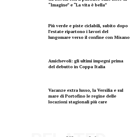
“Imagine” e “La vita è bella”
Più verde e piste ciclabili, subito dopo
l’estate ripartono i lavori del
lungomare verso il confine con Misano
Condividi
Amichevoli: gli ultimi impegni prima
del debutto in Coppa Italia
Menu
Vacanze extra lusso, la Versilia e sul
mare di Portofino le regine delle
locazioni stagionali più care
AREEINTERNE
Canale TV 70/80/90
CONTENUTI
ECONOMIA