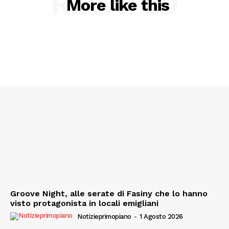
RELATED
More like this
Esclusive
SPORT
Groove Night, alle serate di Fasiny che lo hanno
visto protagonista in locali emigliani
Notizieprimopiano
-
1 Agosto 2026