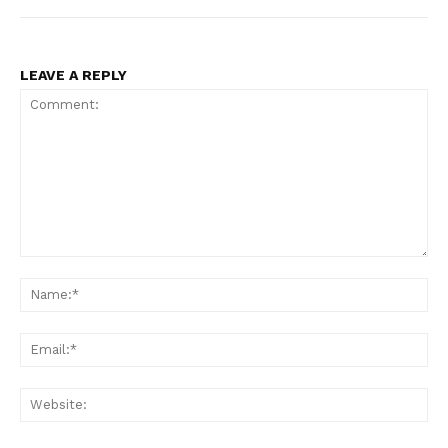
Esclusive
SPORT
LEAVE A REPLY
Comment:
Na
Ema
Web