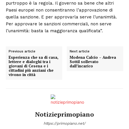
purtroppo è la regola. Il governo sa bene che altri
Paesi europei non consentiranno l’approvazione di
quella sanzione. E per approvarla serve l’unanimità.
Per approvare le sanzioni commerciali, non serve
l’unanimità: basta la maggioranza qualificata”.
Condividi
Previous article
Next article
Esperienza che sa di casa,
Modena Calcio – Andrea
lettere e dialoghi tra i
Sottil sollevato
giovani di Cesena e i
dall’incarico
cittadini più anziani che
vivono in città
Menu
AREEINTERNE
Canale TV 70/80/90
Notizieprimopiano
CONTENUTI
ECONOMIA
https://primopiano.net/