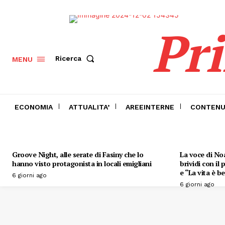
Pr
Ricerca
MENU
ECONOMIA
ATTUALITA’
AREEINTERNE
CONTENU
Groove Night, alle serate di Fasiny che lo
La voce di Noa
hanno visto protagonista in locali emigliani
brividi con il
e “La vita è be
6 giorni ago
6 giorni ago