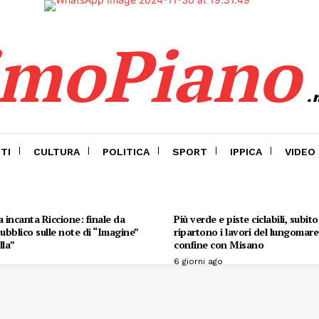
imoPiano
.
TI
CULTURA
POLITICA
SPORT
IPPICA
VIDEO
 incanta Riccione: finale da
Più verde e piste ciclabili, subit
 pubblico sulle note di “Imagine”
ripartono i lavori del lungomare 
lla”
confine con Misano
6 giorni ago