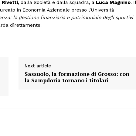
o
Rivetti
, dalla Società e dalla squadra, a
Luca Magnino
. Il
laureato in Economia Aziendale presso l’Università
Menu
anza: la gestione finanziaria e patrimoniale degli sportivi
arda direttamente.
AREEINTERNE
Canale TV 70/80/90
CONTENUTI
ECONOMIA
Next article
Esclusive
Sassuolo, la formazione di Grosso: con
SPORT
la Sampdoria tornano i titolari