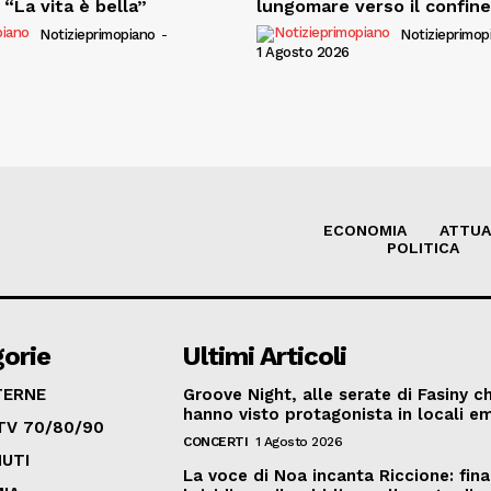
“La vita è bella”
lungomare verso il confin
Notizieprimopiano
-
Notizieprimop
1 Agosto 2026
ECONOMIA
ATTUA
POLITICA
orie
Ultimi Articoli
TERNE
Groove Night, alle serate di Fasiny c
hanno visto protagonista in locali em
TV 70/80/90
CONCERTI
1 Agosto 2026
UTI
La voce di Noa incanta Riccione: fina