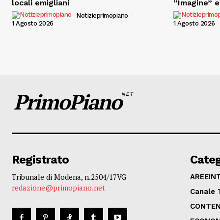
locali emigliani
“Imagine” e 
Notizieprimopiano
-
1 Agosto 2026
1 Agosto 2026
PrimoPiano
NET
Registrato
Categ
Tribunale di Modena, n.2504/17VG
AREEIN
redazione@primopiano.net
Canale 
CONTEN