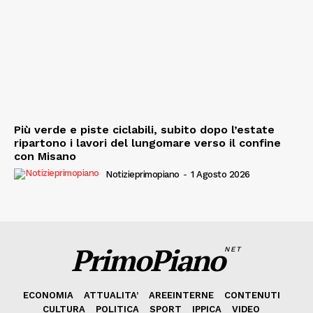
Più verde e piste ciclabili, subito dopo l’estate
ripartono i lavori del lungomare verso il confine
con Misano
Notizieprimopiano
-
1 Agosto 2026
PrimoPiano
NET
ECONOMIA
ATTUALITA’
AREEINTERNE
CONTENUTI
CULTURA
POLITICA
SPORT
IPPICA
VIDEO