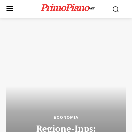
PrimoPiano
NET
ECONOMIA
Regione-Inps: