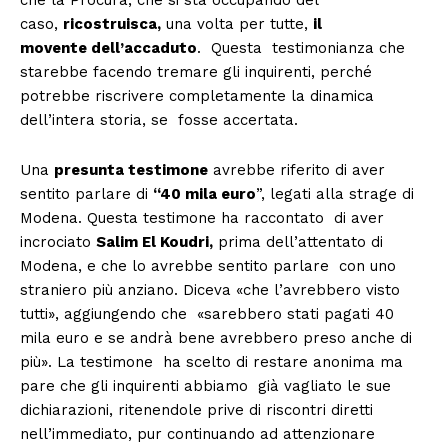
caso,
ricostruisca,
una volta per tutte,
il
movente dell’accaduto
. Questa testimonianza che
starebbe facendo tremare gli inquirenti, perché
potrebbe riscrivere completamente la dinamica
dell’intera storia, se fosse accertata.
Una
presunta testimone
avrebbe riferito di aver
sentito parlare di
“40 mila euro
”, legati alla strage di
Modena. Questa testimone ha raccontato di aver
incrociato
Salim El Koudri,
prima dell’attentato di
Modena, e che lo avrebbe sentito parlare con uno
straniero più anziano. Diceva «che l’avrebbero visto
tutti», aggiungendo che «sarebbero stati pagati 40
mila euro e se andrà bene avrebbero preso anche di
più». La testimone ha scelto di restare anonima ma
pare che gli inquirenti abbiamo già vagliato le sue
dichiarazioni, ritenendole prive di riscontri diretti
nell’immediato, pur continuando ad attenzionare