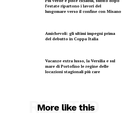
Più verde e piste ciclabili, subito dopo
Menu
l’estate ripartono i lavori del
lungomare verso il confine con Misano
AREEINTERNE
Canale TV 70/80/90
Amichevoli: gli ultimi impegni prima
CONTENUTI
del debutto in Coppa Italia
ECONOMIA
Esclusive
Vacanze extra lusso, la Versilia e sul
SPORT
mare di Portofino le regine delle
locazioni stagionali più care
RELATED
More like this