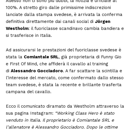
Adesso non ci sono più dubbi, la notizia è ufficiale al
100%. A stretto giro dalle primissime indiscrezioni
lanciate dalla stampa svedese, è arrivata la conferma
definitiva direttamente dai canali social di
Jörgen
Westholm
: il fuoriclasse scandinavo cambia bandiera e
si trasferisce in Italia.
Ad assicurarsi le prestazioni del fuoriclasse svedese è
stata la
Comiantale SRL
, già proprietaria di Funny Gio
e First Of Mind, che affiderà il cavallo al training
di
Alessandro Gocciadoro
. A far scattare la scintilla e
l’interesse del mercato, come confermato dallo stesso
team svedese, è stata la recente e brillante trasferta
campana del cavallo.
Ecco il comunicato diramato da Westholm attraverso la
sua pagina Instagram:
“Working Class Hero è stato
venduto in Italia. Il proprietario è Comiantale SRL e
l’allenatore è Alessandro Gocciadoro. Dopo le ottime