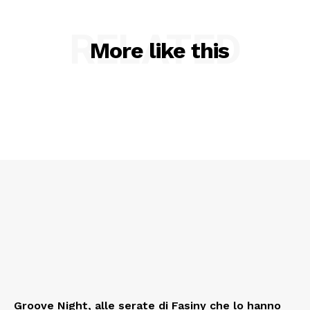
RELATED
More like this
Groove Night, alle serate di Fasiny che lo hanno