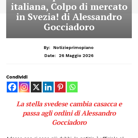
italiana, Colpo di mercato
in Svezia! di Alessandro
Gocciadoro
By:
Notizieprimopiano
26 Maggio 2026
Date:
Condividi
La stella svedese cambia casacca e
passa agli ordini di Alessandro
Gocciadoro