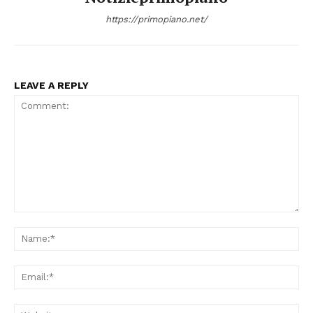
https://primopiano.net/
LEAVE A REPLY
Comment:
Na
Ema
Web