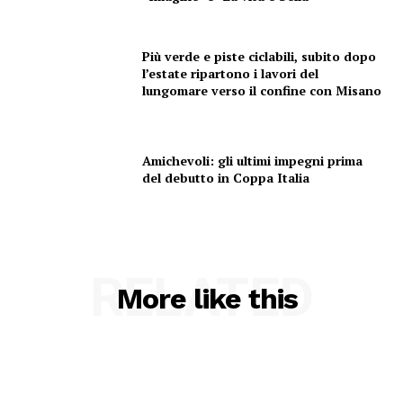
Più verde e piste ciclabili, subito dopo
Condividi
l’estate ripartono i lavori del
lungomare verso il confine con Misano
Amichevoli: gli ultimi impegni prima
del debutto in Coppa Italia
Menu
AREEINTERNE
Canale TV 70/80/90
RELATED
More like this
CONTENUTI
ECONOMIA
Esclusive
SPORT