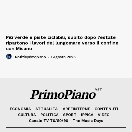
Più verde e piste ciclabili, subito dopo l’estate
ripartono i lavori del lungomare verso il confine
con Misano
Notizieprimopiano
-
1 Agosto 2026
PrimoPiano
NET
ECONOMIA
ATTUALITA’
AREEINTERNE
CONTENUTI
CULTURA
POLITICA
SPORT
IPPICA
VIDEO
Canale TV 70/80/90
The Music Days