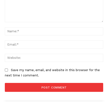
Condividi
Comment:
Na
Ema
Menu
Web
AREEINTERNE
Canale TV 70/80/90
Save my name, email, and website in this browser for the
next time I comment.
CONTENUTI
ECONOMIA
Esclusive
SPORT