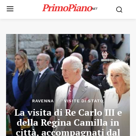
PrimoPiano
NET
RAVENNA
VISITE DI STATO
La visita di Re Carlo III e
della Regina Camilla in
città, accompagnati dal