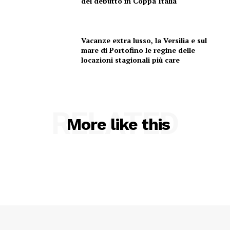
del debutto in Coppa Italia
Vacanze extra lusso, la Versilia e sul
mare di Portofino le regine delle
locazioni stagionali più care
RELATED
More like this