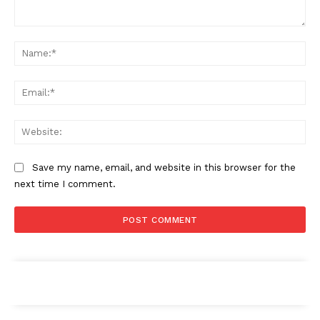
Condividi
Comment:
Na
Ema
Web
Menu
AREEINTERNE
Save my name, email, and website in this browser for the
next time I comment.
Canale TV 70/80/90
CONTENUTI
ECONOMIA
Esclusive
SPORT