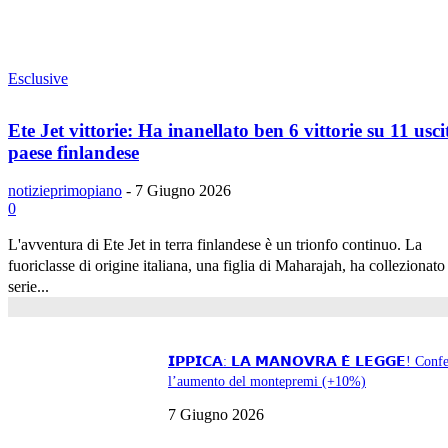
Esclusive
Ete Jet vittorie: Ha inanellato ben 6 vittorie su 11 usci
paese finlandese
notizieprimopiano
-
7 Giugno 2026
0
L'avventura di Ete Jet in terra finlandese è un trionfo continuo. La
fuoriclasse di origine italiana, una figlia di Maharajah, ha collezionato
serie...
𝗜𝗣𝗣𝗜𝗖𝗔: 𝗟𝗔 𝗠𝗔𝗡𝗢𝗩𝗥𝗔 𝗘̀ 𝗟𝗘𝗚𝗚𝗘! Conf
l’aumento del montepremi (+10%)
7 Giugno 2026