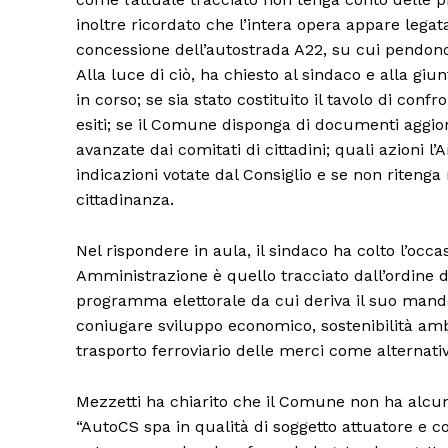
inoltre ricordato che l’intera opera appare legat
concessione dell’autostrada A22, su cui pendono
Alla luce di ciò, ha chiesto al sindaco e alla giu
in corso; se sia stato costituito il tavolo di con
esiti; se il Comune disponga di documenti aggiorn
avanzate dai comitati di cittadini; quali azioni 
indicazioni votate dal Consiglio e se non ritenga
cittadinanza.
Nel rispondere in aula, il sindaco ha colto l’occ
Amministrazione è quello tracciato dall’ordine d
programma elettorale da cui deriva il suo manda
Condividi
coniugare sviluppo economico, sostenibilità ambi
trasporto ferroviario delle merci come alternati
Mezzetti ha chiarito che il Comune non ha alcun
“AutoCS spa in qualità di soggetto attuatore e co