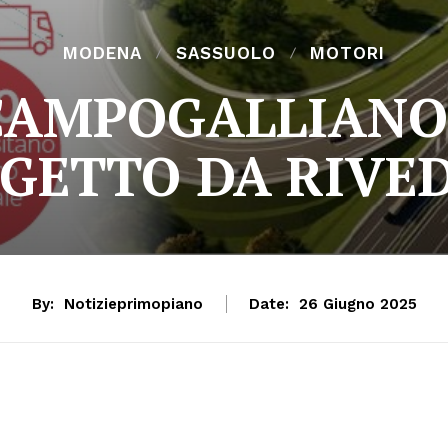
MODENA
SASSUOLO
MOTORI
CAMPOGALLIANO
GETTO DA RIVE
By:
Notizieprimopiano
Date:
26 Giugno 2025