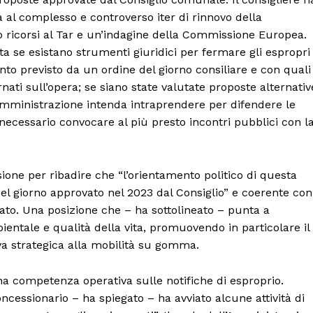
a al complesso e controverso iter di rinnovo della
 ricorsi al Tar e un’indagine della Commissione Europea.
nta se esistano strumenti giuridici per fermare gli espropri
fronto previsto da un ordine del giorno consiliare e con quali
ati sull’opera; se siano state valutate proposte alternativ
l’Amministrazione intenda intraprendere per difendere le
 necessario convocare al più presto incontri pubblici con l
asione per ribadire che “l’orientamento politico di questa
el giorno approvato nel 2023 dal Consiglio” e coerente con 
to. Una posizione che – ha sottolineato – punta a
entale e qualità della vita, promuovendo in particolare il
va strategica alla mobilità su gomma.
Menu
a competenza operativa sulle notifiche di esproprio.
AREEINTERNE
ncessionario – ha spiegato – ha avviato alcune attività di