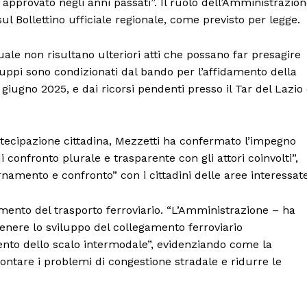
approvato negli anni passati”. Il ruolo dell’Amministrazio
Canale TV 70/80/90
ul Bollettino ufficiale regionale, come previsto per legge.
CONTENUTI
ECONOMIA
tuale non risultano ulteriori atti che possano far presagire
Esclusive
viluppi sono condizionati dal bando per l’affidamento della
SPORT
giugno 2025, e dai ricorsi pendenti presso il Tar del Lazio
artecipazione cittadina, Mezzetti ha confermato l’impegno
onfronto plurale e trasparente con gli attori coinvolti”,
mento e confronto” con i cittadini delle aree interessate
amento del trasporto ferroviario. “L’Amministrazione – ha
tenere lo sviluppo del collegamento ferroviario
ento dello scalo intermodale”, evidenziando come la
frontare i problemi di congestione stradale e ridurre le