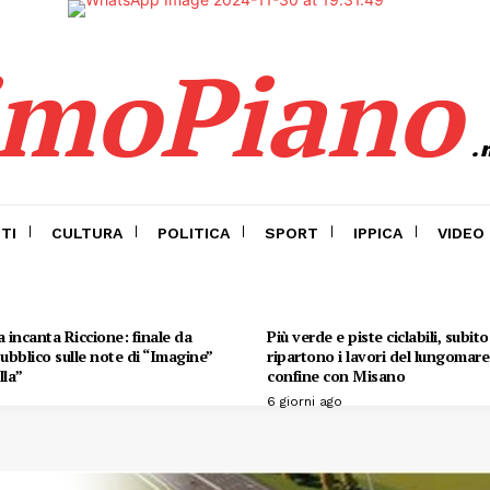
imoPiano
.
TI
CULTURA
POLITICA
SPORT
IPPICA
VIDEO
 incanta Riccione: finale da
Più verde e piste ciclabili, subit
 pubblico sulle note di “Imagine”
ripartono i lavori del lungomare 
lla”
confine con Misano
6 giorni ago