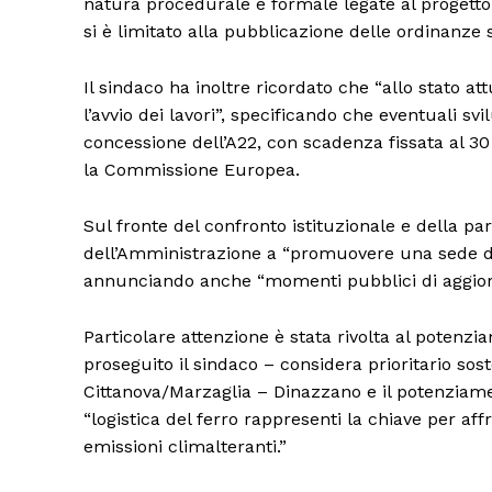
natura procedurale e formale legate al progetto 
si è limitato alla pubblicazione delle ordinanze s
Il sindaco ha inoltre ricordato che “allo stato at
l’avvio dei lavori”, specificando che eventuali s
concessione dell’A22, con scadenza fissata al 30 
la Commissione Europea.
Sul fronte del confronto istituzionale e della p
dell’Amministrazione a “promuovere una sede di c
annunciando anche “momenti pubblici di aggiorna
Particolare attenzione è stata rivolta al potenzi
proseguito il sindaco – considera prioritario sos
Cittanova/Marzaglia – Dinazzano e il potenziam
“logistica del ferro rappresenti la chiave per af
emissioni climalteranti.”