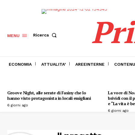
Pr
Ricerca
MENU
ECONOMIA
ATTUALITA’
AREEINTERNE
CONTENU
Groove Night, alle serate di Fasiny che lo
La voce di Noa
hanno visto protagonista in locali emigliani
brividi con il
e “La vita è be
6 giorni ago
6 giorni ago