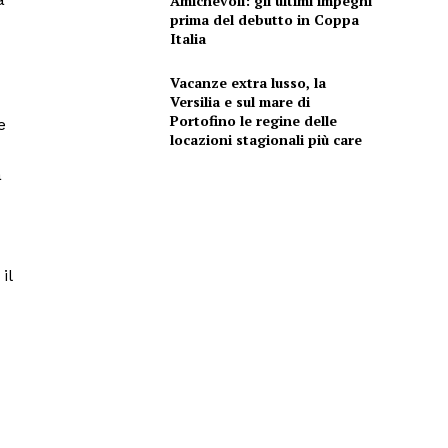
Amichevoli: gli ultimi impegni
prima del debutto in Coppa
Italia
Vacanze extra lusso, la
Versilia e sul mare di
Portofino le regine delle
e
locazioni stagionali più care
a
il