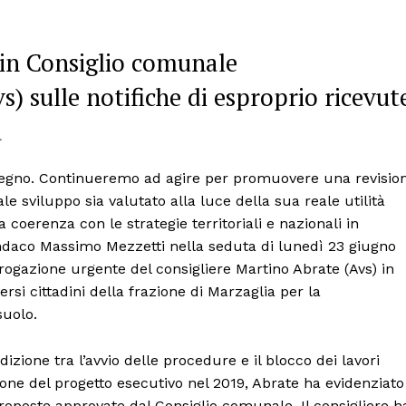
 in Consiglio comunale
s) sulle notifiche di esproprio ricevut
a
pegno. Continueremo ad agire per promuovere una revisio
e sviluppo sia valutato alla luce della sua reale utilità
coerenza con le strategie territoriali e nazionali in
 sindaco Massimo Mezzetti nella seduta di lunedì 23 giugno
ogazione urgente del consigliere Martino Abrate (Avs) in
ersi cittadini della frazione di Marzaglia per la
suolo.
izione tra l’avvio delle procedure e il blocco dei lavori
one del progetto esecutivo nel 2019, Abrate ha evidenziato
roposte approvate dal Consiglio comunale. Il consigliere h