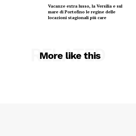
Vacanze extra lusso, la Versilia e sul
mare di Portofino le regine delle
locazioni stagionali più care
Menu
RELATED
More like this
AREEINTERNE
Canale TV 70/80/90
CONTENUTI
ECONOMIA
Esclusive
SPORT