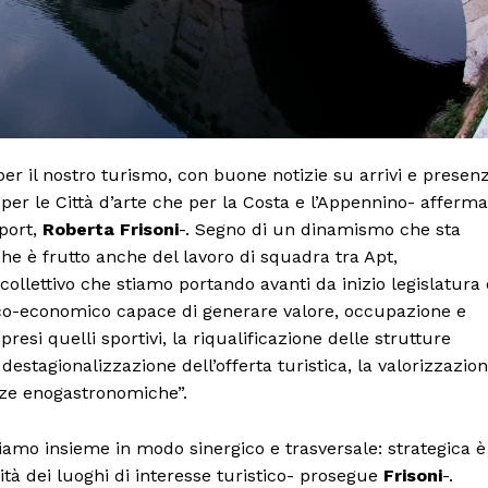
Canale TV 70/80/90
CONTENUTI
ECONOMIA
Esclusive
SPORT
r il nostro turismo, con buone notizie su arrivi e presen
 per le Città d’arte che per la Costa e l’Appennino- afferma
port,
Roberta Frisoni
-. Segno di un dinamismo che sta
he è frutto anche del lavoro di squadra tra Apt,
 collettivo che stiamo portando avanti da inizio legislatura 
co-economico capace di generare valore, occupazione e
presi quelli sportivi, la riqualificazione delle strutture
 destagionalizzazione dell’offerta turistica, la valorizzazio
nze enogastronomiche”.
amo insieme in modo sinergico e trasversale: strategica è
ità dei luoghi di interesse turistico- prosegue
Frisoni
-.