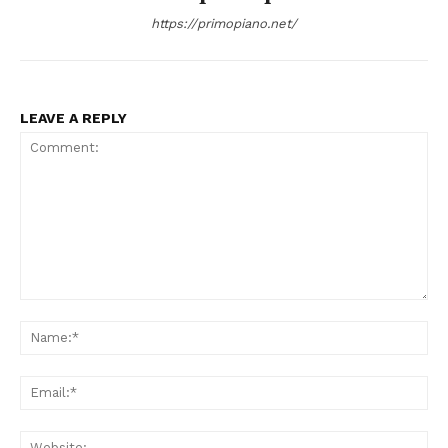
https://primopiano.net/
LEAVE A REPLY
Comment:
Na
Ema
Web