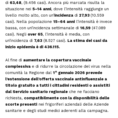
di
63,48
, (9.456 casi). Ancora più marcata risulta la
situazione nei
5–14 anni
, dove l’intensità raggiunge un
livello molto alto, con un’
incidenza
di
27,93
(10.559
casi). Nella popolazione
15–64 anni
l’intensità è invece
bassa, con un’incidenza settimanale di
16,59
(47.089
casi). Negli
over 65
, l’intensità è media, con
un’incidenza di
7,63
(8.527 casi).
La stima dei casi da
inizio epidemia è di 436.115.
Al fine di
aumentare la copertura vaccinale
complessiva
e di ridurre la circolazione del virus nella
comunità la Regione dal
1^ gennaio 2026 prevede
l’estensione dell’offerta vaccinale antinfluenzale a
titolo gratuito a tutti i cittadini residenti o assistiti
dal Servizio sanitario regionale
che ne facciano
richiesta,
compatibilmente con la disponibilità delle
scorte presenti
nei frigoriferi aziendali delle Aziende
sanitarie e degli studi medici aderenti alla campagna.