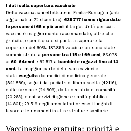
I dati sulla copertura vaccinale
Delle vaccinazioni effettuate in Emilia-Romagna (dati
aggiornati al 22 dicembre),
639.717 hanno riguardato
le persone di 65 e più anni
, il target d’età per cui il
vaccino è maggiormente raccomandato, oltre che
gratuito, e per il quale si punta a superare la
copertura del 60%. 187.865 vaccinazioni sono state
somministrate a
persone tra i 15 e i 69 anni
, 83.078
ai
60-64enni
e 62.517 a
bambini e ragazzi fino ai 14
anni
. La maggior parte delle vaccinazioni è
stata
eseguita
dai medici di medicina generale
(841.869), seguiti dai pediatri di libera scelta (42.116),
dalle farmacie (24.609), dalla pediatria di comunità
(20.263), e dai servizi di igiene e sanità pubblica
(14.801); 29.519 negli ambulatori presso i luoghi di
lavoro e le rimanenti in altre strutture sanitarie
Vaccinazione gratuita: priorità e