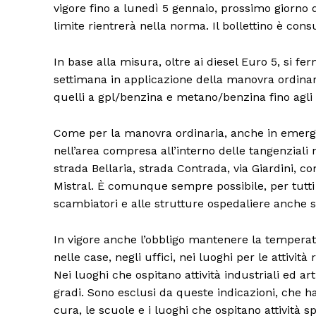
vigore fino a lunedì 5 gennaio, prossimo giorno d
limite rientrerà nella norma. Il bollettino è consu
In base alla misura, oltre ai diesel Euro 5, si fe
settimana in applicazione della manovra ordinaria:
quelli a gpl/benzina e metano/benzina fino agli E
Come per la manovra ordinaria, anche in emergenz
nell’area compresa all’interno delle tangenziali
strada Bellaria, strada Contrada, via Giardini,
Mistral. È comunque sempre possibile, per tutti 
scambiatori e alle strutture ospedaliere anche se 
Condividi
In vigore anche l’obbligo mantenere la temperatu
nelle case, negli uffici, nei luoghi per le attività
Nei luoghi che ospitano attività industriali ed a
gradi. Sono esclusi da queste indicazioni, che han
cura, le scuole e i luoghi che ospitano attività sp