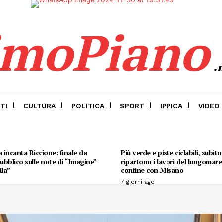
imoPiano
.
TI
CULTURA
POLITICA
SPORT
IPPICA
VIDEO
 incanta Riccione: finale da
Più verde e piste ciclabili, subit
 pubblico sulle note di “Imagine”
ripartono i lavori del lungomare 
lla”
confine con Misano
7 giorni ago