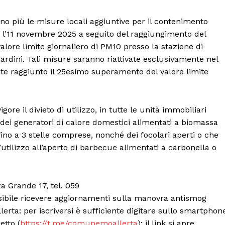
Canale TV 70/80/90
CONTENUTI
ano più le misure locali aggiuntive per il contenimento
e l’11 novembre 2025 a seguito del raggiungimento del
ECONOMIA
alore limite giornaliero di PM10 presso la stazione di
Esclusive
iardini. Tali misure saranno riattivate esclusivamente nel
SPORT
te raggiunto il 25esimo superamento del valore limite
gore il divieto di utilizzo, in tutte le unità immobiliari
 dei generatori di calore domestici alimentati a biomassa
 fino a 3 stelle comprese, nonché dei focolari aperti o che
’utilizzo all’aperto di barbecue alimentati a carbonella o
za Grande 17, tel. 059
ssibile ricevere aggiornamenti sulla manovra antismog
ta: per iscriversi è sufficiente digitare sullo smartphon
etto (
https://t.me/comunemoallerta
); il link si apre