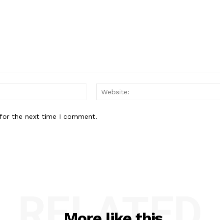
Email:*
for the next time I comment.
RELATED
More like this