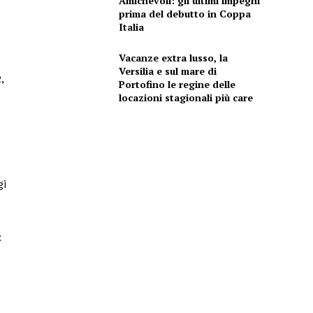
Amichevoli: gli ultimi impegni
prima del debutto in Coppa
Italia
Vacanze extra lusso, la
Versilia e sul mare di
,
Portofino le regine delle
locazioni stagionali più care
gi
: