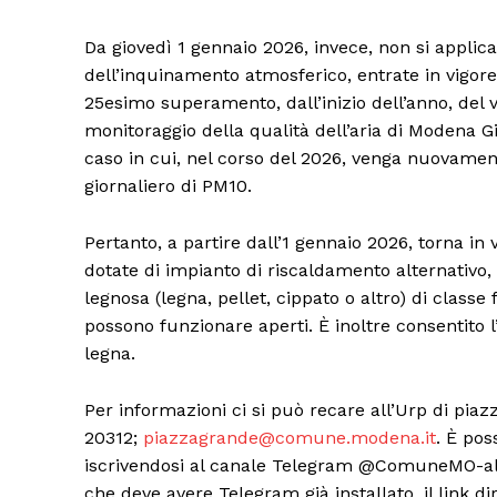
Da giovedì 1 gennaio 2026, invece, non si applic
dell’inquinamento atmosferico, entrate in vigor
25esimo superamento, dall’inizio dell’anno, del v
monitoraggio della qualità dell’aria di Modena G
caso in cui, nel corso del 2026, venga nuovamen
giornaliero di PM10.
Pertanto, a partire dall’1 gennaio 2026, torna in vi
dotate di impianto di riscaldamento alternativo,
legnosa (legna, pellet, cippato o altro) di classe
possono funzionare aperti. È inoltre consentito l
legna.
Per informazioni ci si può recare all’Urp di piaz
20312;
piazzagrande@comune.modena.it
. È po
iscrivendosi al canale Telegram @ComuneMO-aller
che deve avere Telegram già installato, il link dir