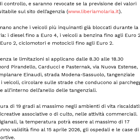
i controllo, e saranno revocate se la previsione dei valori
ltabile sul sito dell’agenzia (
www.liberiamolaria.it
).
rmano anche i veicoli più inquinanti già bloccati durante la
 i diesel fino a Euro 4, i veicoli a benzina fino agli Euro 2
uro 2, ciclomotori e motocicli fino agli Euro 2.
a le limitazioni si applicano dalle 8.30 alle 18.30
 nord Pirandello, Carducci e Pasternak, via Nuova Estense,
 complanare Einaudi, strada Modena-Sassuolo, tangenziale
i veicoli, circolare sulle strade che conducono ai parcheg
all’interno dell’anello delle tangenziali.
ra di 19 gradi al massimo negli ambienti di vita riscaldati
 ricreative associative o di culto, nelle attività commerciali.
Menu
rtigianali, la temperatura potrà essere al massimo di 17
no validità fino al 15 aprile 2026, gli ospedali e le case di
AREEINTERNE
ortive.