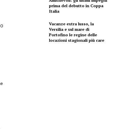
Amichevoli: gli ultimi impegni
prima del debutto in Coppa
Italia
Vacanze extra lusso, la
60
Versilia e sul mare di
Portofino le regine delle
locazioni stagionali più care
le
à