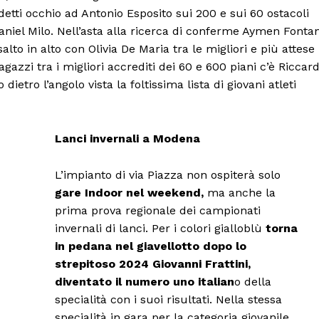
Canale TV 70/80/90
detti occhio ad Antonio Esposito sui 200 e sui 60 ostacoli
CONTENUTI
aniel Milo. Nell’asta alla ricerca di conferme Aymen Fonta
ECONOMIA
lto in alto con Olivia De Maria tra le migliori e più attese
gazzi tra i migliori accrediti dei 60 e 600 piani c’è Riccar
Esclusive
etro l’angolo vista la foltissima lista di giovani atleti
SPORT
Lanci invernali a Modena
L’impianto di via Piazza non ospiterà solo
gare Indoor nel weekend,
ma anche la
prima prova regionale dei campionati
invernali di lanci. Per i colori gialloblù
torna
in pedana nel giavellotto dopo lo
strepitoso 2024 Giovanni Frattini,
diventato il numero uno italian
o della
specialità con i suoi risultati. Nella stessa
specialità in gara per la categoria giovanile