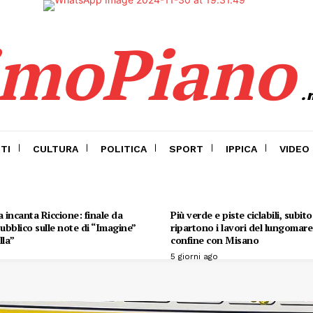
imoPiano
.
TI
CULTURA
POLITICA
SPORT
IPPICA
VIDEO
 incanta Riccione: finale da
Più verde e piste ciclabili, subit
 pubblico sulle note di “Imagine”
ripartono i lavori del lungomare 
lla”
confine con Misano
5 giorni ago