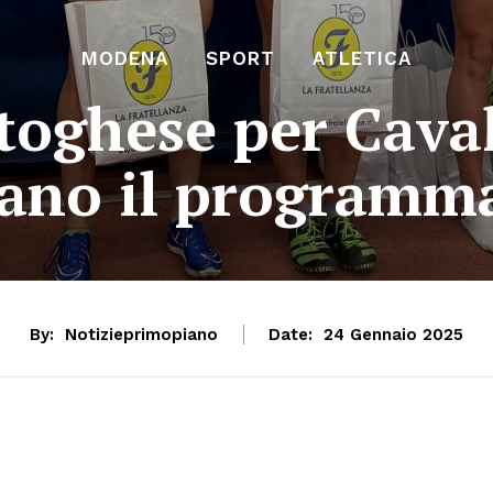
MODENA
SPORT
ATLETICA
toghese per Caval
ano il programma
By:
Notizieprimopiano
Date:
24 Gennaio 2025