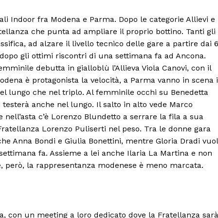
nali Indoor fra Modena e Parma. Dopo le categorie Allievi e
llanza che punta ad ampliare il proprio bottino. Tanti gli
ifica, ad alzare il livello tecnico delle gare a partire dai 
dopo gli ottimi riscontri di una settimana fa ad Ancona.
minile debutta in gialloblù l’Allieva Viola Canovi, con il
odena è protagonista la velocità, a Parma vanno in scena i
nel lungo che nel triplo. Al femminile occhi su Benedetta
i testerà anche nel lungo. Il salto in alto vede Marco
 e nell’asta c’è Lorenzo Blundetto a serrare la fila a sua
Fratellanza Lorenzo Puliserti nel peso. Tra le donne gara
anche Anna Bondi e Giulia Bonettini, mentre Gloria Dradi vuo
na settimana fa. Assieme a lei anche Ilaria La Martina e non
ove, però, la rappresentanza modenese è meno marcata.
Menu
AREEINTERNE
a, con un meeting a loro dedicato dove la Fratellanza sar