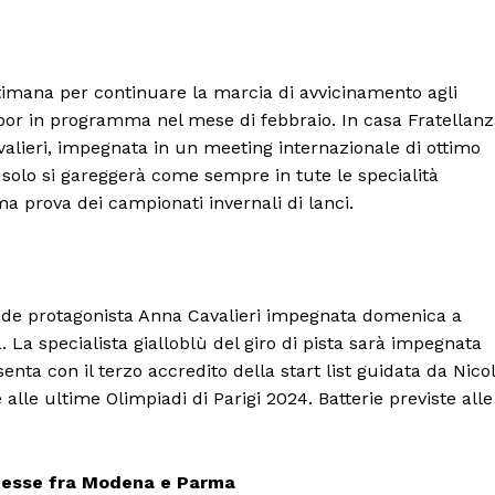
ttimana per continuare la marcia di avvicinamento agli
oor in programma nel mese di febbraio. In casa Fratellan
valieri, impegnata in un meeting internazionale di ottimo
n solo si gareggerà come sempre in tute le specialità
 prova dei campionati invernali di lanci.
ede protagonista Anna Cavalieri impegnata domenica a
 La specialista gialloblù del giro di pista sarà impegnata
enta con il terzo accredito della start list guidata da Nico
le ultime Olimpiadi di Parigi 2024. Batterie previste alle
romesse fra Modena e Parma