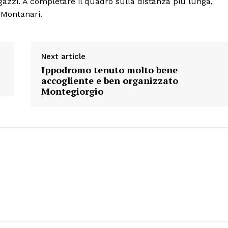
agazzi. A completare il quadro sulla distanza più lunga,
 Montanari.
Next article
Ippodromo tenuto molto bene
accogliente e ben organizzato
Montegiorgio