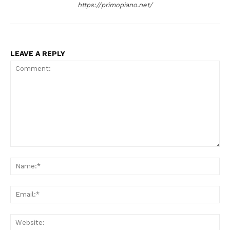
https://primopiano.net/
Menu
LEAVE A REPLY
AREEINTERNE
Canale TV 70/80/90
CONTENUTI
ECONOMIA
Esclusive
SPORT
Comment:
Na
Ema
Web