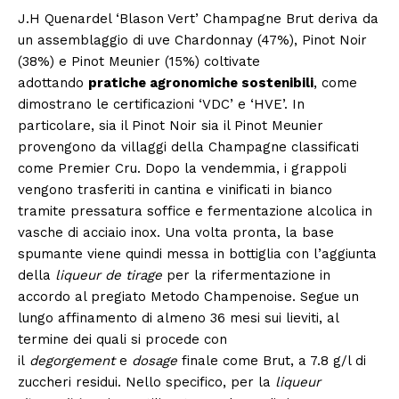
J.H Quenardel ‘Blason Vert’ Champagne Brut deriva da
un assemblaggio di uve Chardonnay (47%), Pinot Noir
(38%) e Pinot Meunier (15%) coltivate
adottando
pratiche agronomiche sostenibili
, come
dimostrano le certificazioni ‘VDC’ e ‘HVE’. In
particolare, sia il Pinot Noir sia il Pinot Meunier
provengono da villaggi della Champagne classificati
come Premier Cru. Dopo la vendemmia, i grappoli
vengono trasferiti in cantina e vinificati in bianco
tramite pressatura soffice e fermentazione alcolica in
vasche di acciaio inox. Una volta pronta, la base
spumante viene quindi messa in bottiglia con l’aggiunta
della
liqueur de tirage
per la rifermentazione in
accordo al pregiato Metodo Champenoise. Segue un
lungo affinamento di almeno 36 mesi sui lieviti, al
termine dei quali si procede con
il
degorgement
e
dosage
finale come Brut, a 7.8 g/l di
zuccheri residui. Nello specifico, per la
liqueur