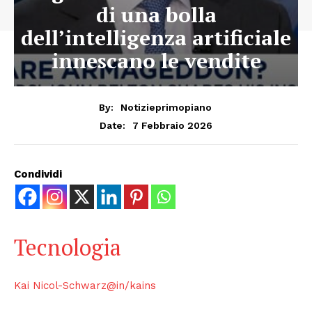
di una bolla
dell’intelligenza artificiale
innescano le vendite
By:
Notizieprimopiano
7 Febbraio 2026
Date:
Condividi
Tecnologia
Kai Nicol-Schwarz
@in/kains