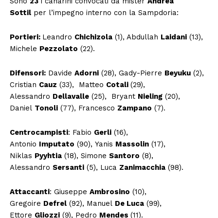
Sono
23
i canarini convocati da mister
Andrea
Sottil
per l’impegno interno con la Sampdoria:
Portieri:
Leandro
Chichizola
(1), Abdullah
Laidani
(13),
Michele
Pezzolato
(22).
Difensori:
Davide
Adorni
(28), Gady-Pierre
Beyuku
(2),
Cristian
Cauz
(33), Matteo
Cotali
(29),
Alessandro
Dellavalle
(25), Bryant
Nieling
(20),
Daniel
Tonoli
(77), Francesco
Zampano
(7).
Centrocampisti
: Fabio
Gerli
(16),
Antonio
Imputato
(90), Yanis
Massolin
(17),
Niklas
Pyyhtia
(18), Simone
Santoro
(8),
Alessandro
Sersanti
(5), Luca
Zanimacchia
(98).
Attaccanti
: Giuseppe
Ambrosino
(10),
Gregoire
Defrel
(92), Manuel
De Luca
(99),
Ettore
Gliozzi
(9), Pedro
Mendes
(11).