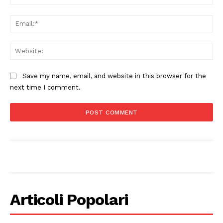
Ema
Web
Save my name, email, and website in this browser for the
next time I comment.
Condividi
Menu
Articoli Popolari
AREEINTERNE
Canale TV 70/80/90