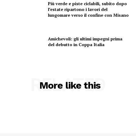
Più verde e piste ciclabili, subito dopo
AREEINTERNE
l’estate ripartono i lavori del
Canale TV 70/80/90
lungomare verso il confine con Misano
CONTENUTI
ECONOMIA
Amichevoli: gli ultimi impegni prima
Esclusive
del debutto in Coppa Italia
SPORT
RELATED
More like this