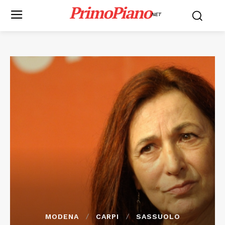
PrimoPiano
NET
MODENA
CARPI
SASSUOLO