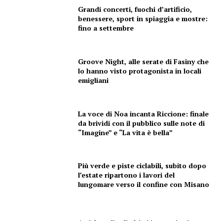
Grandi concerti, fuochi d’artificio,
benessere, sport in spiaggia e mostre:
fino a settembre
Menu
Groove Night, alle serate di Fasiny che
lo hanno visto protagonista in locali
emigliani
AREEINTERNE
Canale TV 70/80/90
La voce di Noa incanta Riccione: finale
CONTENUTI
da brividi con il pubblico sulle note di
ECONOMIA
“Imagine” e “La vita è bella”
Esclusive
SPORT
Più verde e piste ciclabili, subito dopo
l’estate ripartono i lavori del
lungomare verso il confine con Misano