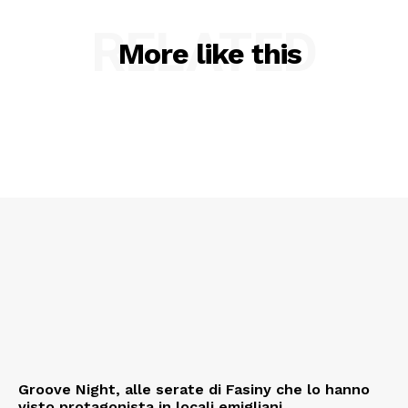
RELATED
More like this
Groove Night, alle serate di Fasiny che lo hanno
visto protagonista in locali emigliani