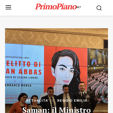
PrimoPiano
NET
ATTUALITA'
REGGIO EMILIA
Saman: il Ministro