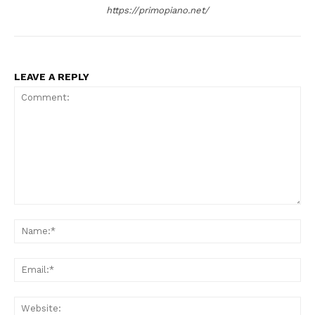
https://primopiano.net/
LEAVE A REPLY
Comment:
Na
Ema
Web