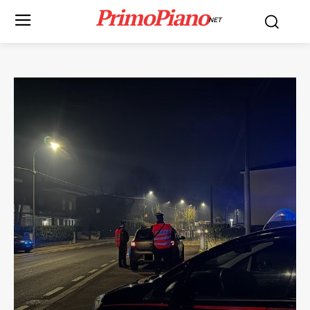
PrimoPiano
NET