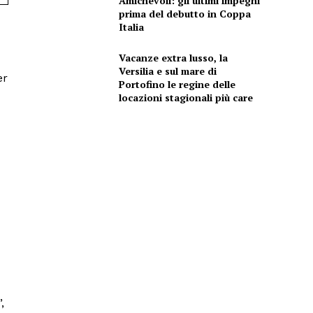
Amichevoli: gli ultimi impegni
prima del debutto in Coppa
Italia
Vacanze extra lusso, la
Versilia e sul mare di
er
Portofino le regine delle
locazioni stagionali più care
,