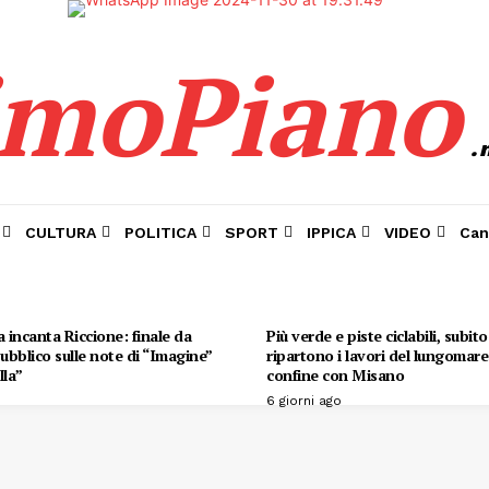
imoPiano
.
CULTURA
POLITICA
SPORT
IPPICA
VIDEO
Can
 incanta Riccione: finale da
Più verde e piste ciclabili, subit
 pubblico sulle note di “Imagine”
ripartono i lavori del lungomare 
lla”
confine con Misano
6 giorni ago