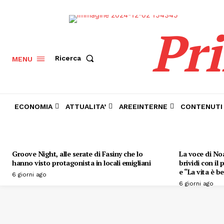
Pr
Ricerca
MENU
ECONOMIA
ATTUALITA’
AREEINTERNE
CONTENUTI
Groove Night, alle serate di Fasiny che lo
La voce di Noa
hanno visto protagonista in locali emigliani
brividi con il
e “La vita è be
6 giorni ago
6 giorni ago