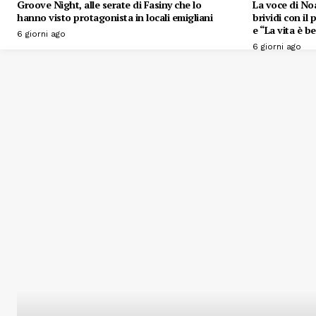
Groove Night, alle serate di Fasiny che lo
La voce di Noa
hanno visto protagonista in locali emigliani
brividi con il
e “La vita è be
6 giorni ago
6 giorni ago