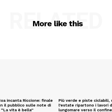
RELATED
More like this
oa incanta Riccione: finale
Più verde e piste ciclabili
on il pubblico sulle note di
l’estate ripartono i lavori 
“La vita è bella”
lungomare verso il confin