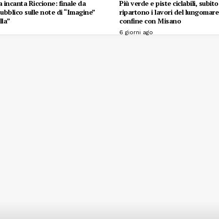
 incanta Riccione: finale da
Più verde e piste ciclabili, subit
 pubblico sulle note di “Imagine”
ripartono i lavori del lungomare 
lla”
confine con Misano
6 giorni ago