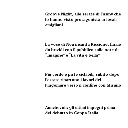
Groove Night, alle serate di Fasiny che
lo hanno visto protagonista in locali
emigliani
Condividi
La voce di Noa incanta Riccione: finale
da brividi con il pubblico sulle note di
“Imagine” e “La vita è bella”
Più verde e piste ciclabili, subito dopo
l’estate ripartono i lavori del
lungomare verso il confine con Misano
Menu
AREEINTERNE
Amichevoli: gli ultimi impegni prima
Canale TV 70/80/90
del debutto in Coppa Italia
CONTENUTI