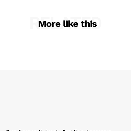
ECONOMIA
Esclusive
RELATED
SPORT
More like this