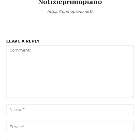
Notizieprimopiano
https://primopiano.net/
LEAVE A REPLY
Comment:
Na
Ema