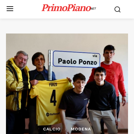
PrimoPiano
NET
CALCIO
MODENA