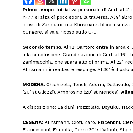
Primo tempo
. Iniziativa personale di Gerli al 4
n°77 si alza di poco sopra la traversa. Al 9’ alt
cross di Zampano ma Klinsmann blocca senza diff
pungere, si va a riposo sullo 0-0.
Secondo tempo
. Al 12’ Santoro entra in area 
alla conclusione. Grande azione di Gerli al 16’, i
Zanimacchia, che spara alto di prima. Al 22’ Pe
Klinsmann è reattivo e respinge. Al 36’ è il palo a 
MODENA
: Chichizola, Tonoli, Adorni, Dellavall
(20’ st Gliozzi), Ambrosino (20’ st Mendes).
Alle
A disposizione: Laidani, Pezzolato, Beyuku, Nador
CESENA
: Klinsmann, Ciofi, Zaro, Piacentini, Cierv
Francesconi, Frabotta, Cerri (30’ st Vrioni), Shpe