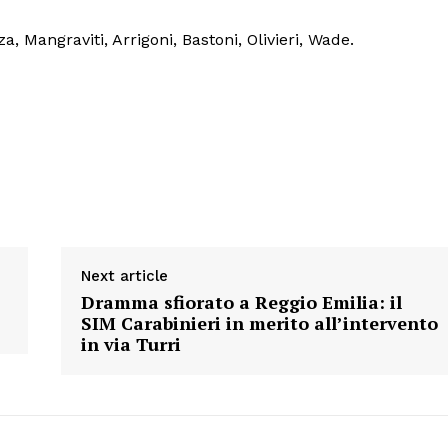
, Mangraviti, Arrigoni, Bastoni, Olivieri, Wade.
Menu
AREEINTERNE
Canale TV 70/80/90
CONTENUTI
ECONOMIA
Esclusive
Next article
SPORT
Dramma sfiorato a Reggio Emilia: il
SIM Carabinieri in merito all’intervento
in via Turri