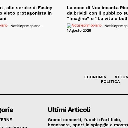
t, alle serate di Fasiny
La voce di Noa incanta Ricc
o visto protagonista in
da brividi con il pubblico s
iani
“Imagine” e “La vita è bell
Notizieprimopiano
-
Notizieprimop
1 Agosto 2026
ECONOMIA
ATTUA
POLITICA
orie
Ultimi Articoli
TERNE
Grandi concerti, fuochi d’artificio,
benessere, sport in spiaggia e mostre