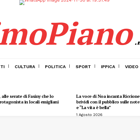
imoPiano
.
TI
CULTURA
POLITICA
SPORT
IPPICA
VIDEO
alle serate di Fasiny che lo
La voce di Noa incanta Riccione:
otagonista in locali emigliani
brividi con il pubblico sulle not
e “La vita è bella”
1 Agosto 2026