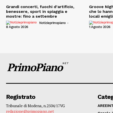
Grandi concerti, fuochi d’artificio,
Groove Nigh
benessere, sport in spiaggia e
che lo hann
mostre: fino a settembre
locali emigl
Notizieprimopiano
-
8 Agosto 2026
1 Agosto 2026
PrimoPiano
NET
Registrato
Categ
Tribunale di Modena, n.2504/17VG
AREEIN
redazione@primopiano.net