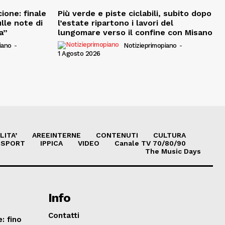
ione: finale
Più verde e piste ciclabili, subito dopo
ulle note di
l’estate ripartono i lavori del
a”
lungomare verso il confine con Misano
iano
-
Notizieprimopiano
-
1 Agosto 2026
LITA’
AREEINTERNE
CONTENUTI
CULTURA
SPORT
IPPICA
VIDEO
Canale TV 70/80/90
The Music Days
Info
Contatti
: fino