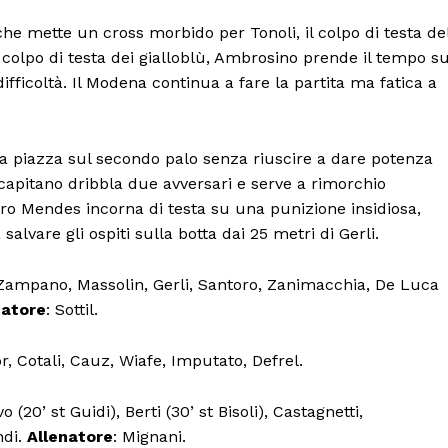
’, che mette un cross morbido per Tonoli, il colpo di testa de
ro colpo di testa dei gialloblù, Ambrosino prende il tempo su
icoltà. Il Modena continua a fare la partita ma fatica a
e la piazza sul secondo palo senza riuscire a dare potenza
l capitano dribbla due avversari e serve a rimorchio
dro Mendes incorna di testa su una punizione insidiosa,
salvare gli ospiti sulla botta dai 25 metri di Gerli.
e, Zampano, Massolin, Gerli, Santoro, Zanimacchia, De Luca
natore
: Sottil.
, Cotali, Cauz, Wiafe, Imputato, Defrel.
o (20’ st Guidi), Berti (30’ st Bisoli), Castagnetti,
ndi.
Allenatore
: Mignani.