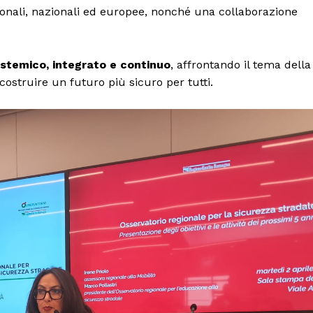
Canale TV 70/80/90
gionali, nazionali ed europee, nonché una collaborazione
CONTENUTI
ECONOMIA
istemico, integrato e continuo
, affrontando il tema della
Esclusive
 costruire un futuro più sicuro per tutti.
SPORT