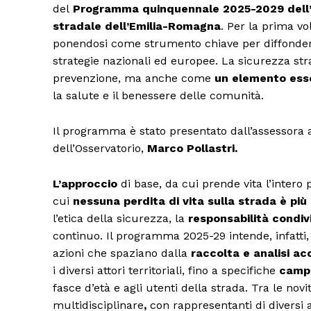
del
Programma quinquennale 2025-2029 dell’Os
stradale dell’Emilia-Romagna
. Per la prima vol
ponendosi come strumento chiave per diffondere 
strategie nazionali ed europee. La sicurezza str
prevenzione, ma anche come
un elemento essen
la salute e il benessere delle comunità.
Il programma è stato presentato dall’assessora a
dell’Osservatorio,
Marco Pollastri.
L’approccio
di base, da cui prende vita l’intero p
cui
nessuna perdita di vita sulla strada è più
Condividi
l’etica della sicurezza, la
responsabilità condiv
continuo. Il programma 2025-29 intende, infatti
azioni che spaziano dalla
raccolta e analisi ac
i diversi attori territoriali, fino a specifiche
campa
fasce d’età e agli utenti della strada. Tra le novi
multidisciplinare
,
con rappresentanti di diversi as