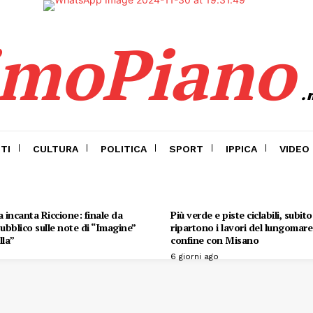
imoPiano
.
TI
CULTURA
POLITICA
SPORT
IPPICA
VIDEO
 incanta Riccione: finale da
Più verde e piste ciclabili, subit
 pubblico sulle note di “Imagine”
ripartono i lavori del lungomare 
lla”
confine con Misano
6 giorni ago