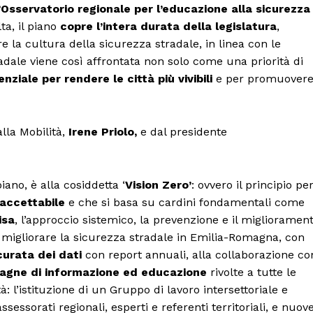
servatorio regionale per l’educazione alla sicurezza
ta, il piano
copre l’intera durata della legislatura
,
la cultura della sicurezza stradale, in linea con le
adale viene così affrontata non solo come una priorità di
ziale per rendere le città più vivibili
e per promuover
lla Mobilità,
Irene Priolo,
e dal presidente
iano, è alla cosiddetta ‘
Vision Zero’
: ovvero il principio pe
 accettabile
e che si basa su cardini fondamentali come
isa
, l’approccio sistemico, la prevenzione e il miglioramen
, migliorare la sicurezza stradale in Emilia-Romagna, con
curata dei dati
con report annuali, alla collaborazione co
Menu
gne di informazione ed educazione
rivolte a tutte le
tà: l’istituzione di un Gruppo di lavoro intersettoriale e
AREEINTERNE
sessorati regionali, esperti e referenti territoriali, e nuov