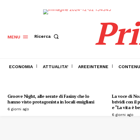
Pr
Ricerca
MENU
ECONOMIA
ATTUALITA’
AREEINTERNE
CONTENU
Groove Night, alle serate di Fasiny che lo
La voce di Noa
hanno visto protagonista in locali emigliani
brividi con il
e “La vita è be
6 giorni ago
6 giorni ago