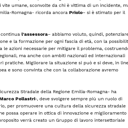
i vite umane, sconvolte da chi è vittima di un incidente, m
l’Emilia-Romagna- ricorda ancora
Priolo
– si è stimato per il
 continua
l’assessora
– abbiamo voluto, quindi, potenziar
one e la formazione per ogni fascia di età, con la possibili
a le azioni necessarie per mitigare il problema, costruend
egionali, ma anche con ambiti nazionali ed internazionali
i pratiche. Migliorare la situazione si può e si deve, in lin
ropea e sono convinta che con la collaborazione avremo
 Sicurezza Stradale della Regione Emilia-Romagna- ha
Marco Pollastri
-, deve svolgere sempre più un ruolo di
itorio, per promuovere una cultura della sicurezza stradale
he possa operare in ottica di innovazione e miglioramento
 proposito verrà creato un Gruppo di lavoro intersettoriale