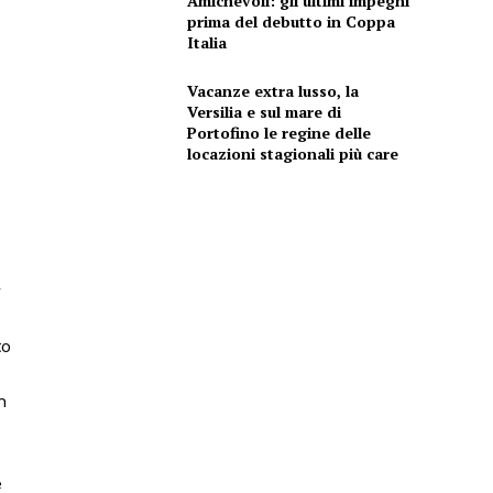
Amichevoli: gli ultimi impegni
prima del debutto in Coppa
Italia
Vacanze extra lusso, la
Versilia e sul mare di
e
Portofino le regine delle
locazioni stagionali più care
r
to
n
e