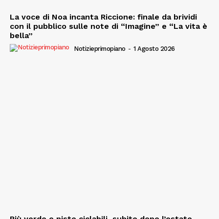
La voce di Noa incanta Riccione: finale da brividi
con il pubblico sulle note di “Imagine” e “La vita è
bella”
Notizieprimopiano
-
1 Agosto 2026
Più verde e piste ciclabili, subito dopo l’estate