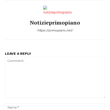
Notizieprimopiano
https://primopiano.net/
Condividi
LEAVE A REPLY
Menu
Comment:
AREEINTERNE
Na
Canale TV 70/80/90