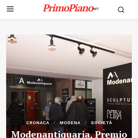
PrimoPiano
NET
CRONACA
MODENA
SOCIETÀ
Modenantiquaria, Premio