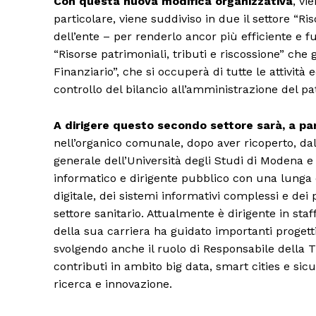
Con questa nuova modifica organizzativa
, vi
particolare, viene suddiviso in due il settore “Ri
dell’ente – per renderlo ancor più efficiente e fu
“Risorse patrimoniali, tributi e riscossione” che g
Finanziario”, che si occuperà di tutte le attività
Condividi
controllo del bilancio all’amministrazione del pa
A dirigere questo secondo settore sarà, a par
nell’organico comunale, dopo aver ricoperto, dal
generale dell’Università degli Studi di Modena e
informatico e dirigente pubblico con una lunga 
digitale, dei sistemi informativi complessi e dei
settore sanitario. Attualmente è dirigente in st
della sua carriera ha guidato importanti progetti
svolgendo anche il ruolo di Responsabile della Tr
contributi in ambito big data, smart cities e sic
ricerca e innovazione.