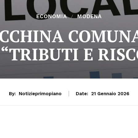
ECONOMIA
MODENA
CHINA COMUNAL
“TRIBUTI E RIS
By:
Notizieprimopiano
Date:
21 Gennaio 2026