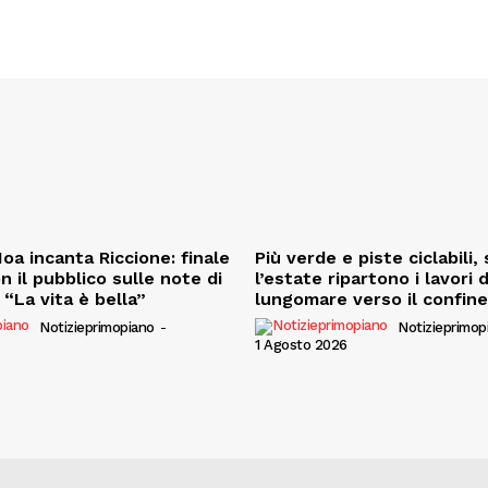
oa incanta Riccione: finale
Più verde e piste ciclabili
on il pubblico sulle note di
l’estate ripartono i lavori 
“La vita è bella”
lungomare verso il confin
Notizieprimopiano
-
Notizieprimop
1 Agosto 2026