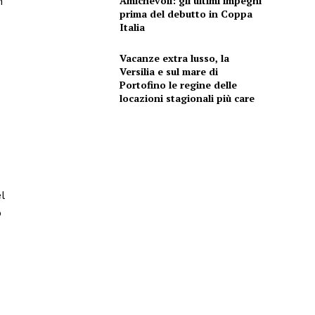
Amichevoli: gli ultimi impegni
n
prima del debutto in Coppa
Italia
Vacanze extra lusso, la
Versilia e sul mare di
Portofino le regine delle
locazioni stagionali più care
l
o
e