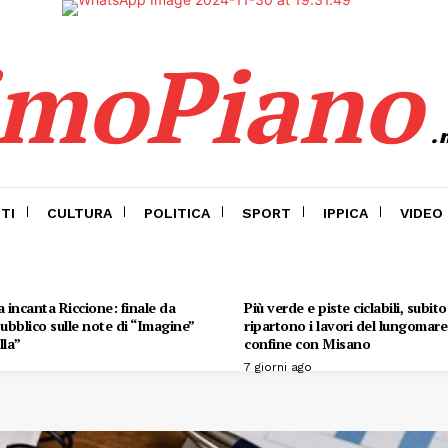
imoPiano
.
TI
CULTURA
POLITICA
SPORT
IPPICA
VIDEO
 incanta Riccione: finale da
Più verde e piste ciclabili, subit
 pubblico sulle note di “Imagine”
ripartono i lavori del lungomare 
lla”
confine con Misano
7 giorni ago