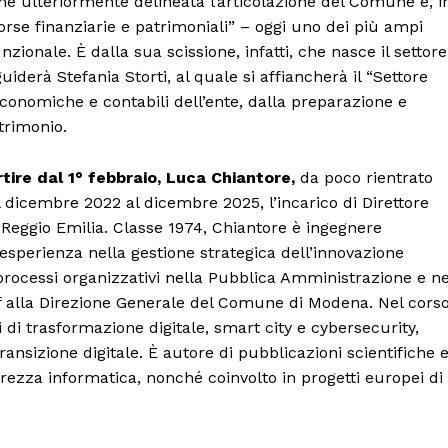
ene ulteriormente delineata l’articolazione del Comune e, i
sorse finanziarie e patrimoniali” – oggi uno dei più ampi
nzionale. È dalla sua scissione, infatti, che nasce il settore
uiderà Stefania Storti, al quale si affiancherà il “Settore
 economiche e contabili dell’ente, dalla preparazione e
trimonio.
Menu
tire dal 1° febbraio, Luca Chiantore,
da poco rientrato
 dicembre 2022 al dicembre 2025, l’incarico di Direttore
 Reggio Emilia. Classe 1974, Chiantore è ingegnere
AREEINTERNE
esperienza nella gestione strategica dell’innovazione
Canale TV 70/80/90
 processi organizzativi nella Pubblica Amministrazione e ne
CONTENUTI
aff alla Direzione Generale del Comune di Modena. Nel cors
ECONOMIA
 di trasformazione digitale, smart city e cybersecurity,
ansizione digitale. È autore di pubblicazioni scientifiche 
Esclusive
urezza informatica, nonché coinvolto in progetti europei di
SPORT