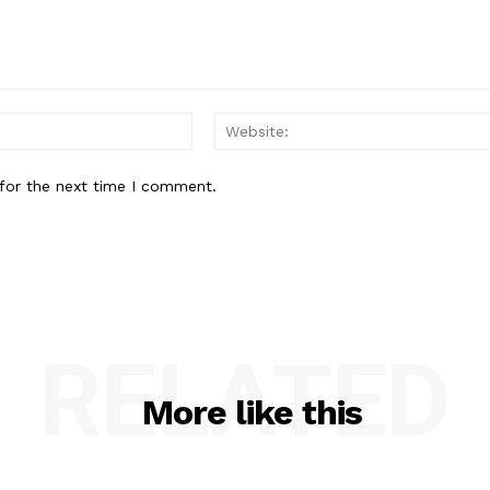
Email:*
for the next time I comment.
RELATED
More like this