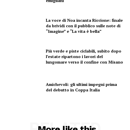
emigliani
La voce di Noa incanta Riccione: finale
da brividi con il pubblico sulle note di
“Imagine” e “La vita è bella”
Condividi
Più verde e piste ciclabili, subito dopo
l’estate ripartono i lavori del
lungomare verso il confine con Misano
Menu
Amichevoli: gli ultimi impegni prima
del debutto in Coppa Italia
AREEINTERNE
Canale TV 70/80/90
CONTENUTI
ECONOMIA
RELATED
More like this
Esclusive