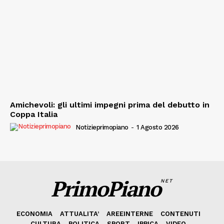
Amichevoli: gli ultimi impegni prima del debutto in
Coppa Italia
Notizieprimopiano
-
1 Agosto 2026
PrimoPiano
NET
ECONOMIA
ATTUALITA’
AREEINTERNE
CONTENUTI
CULTURA
POLITICA
SPORT
IPPICA
VIDEO