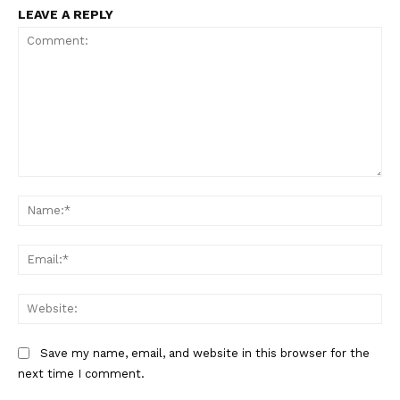
LEAVE A REPLY
Condividi
Comment:
Na
Menu
Ema
AREEINTERNE
Web
Canale TV 70/80/90
CONTENUTI
Save my name, email, and website in this browser for the
ECONOMIA
next time I comment.
Esclusive