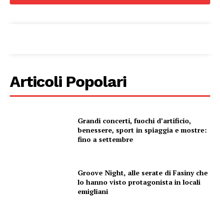
Menu
AREEINTERNE
Canale TV 70/80/90
CONTENUTI
ECONOMIA
Articoli Popolari
Esclusive
SPORT
Grandi concerti, fuochi d’artificio,
benessere, sport in spiaggia e mostre:
fino a settembre
Groove Night, alle serate di Fasiny che
lo hanno visto protagonista in locali
emigliani