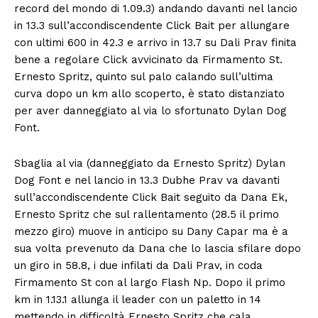
record del mondo di 1.09.3) andando davanti nel lancio
in 13.3 sull’accondiscendente Click Bait per allungare
con ultimi 600 in 42.3 e arrivo in 13.7 su Dali Prav finita
bene a regolare Click avvicinato da Firmamento St.
Ernesto Spritz, quinto sul palo calando sull’ultima
curva dopo un km allo scoperto, è stato distanziato
per aver danneggiato al via lo sfortunato Dylan Dog
Font.
Sbaglia al via (danneggiato da Ernesto Spritz) Dylan
Dog Font e nel lancio in 13.3 Dubhe Prav va davanti
sull’accondiscendente Click Bait seguito da Dana Ek,
Ernesto Spritz che sul rallentamento (28.5 il primo
mezzo giro) muove in anticipo su Dany Capar ma è a
sua volta prevenuto da Dana che lo lascia sfilare dopo
un giro in 58.8, i due infilati da Dali Prav, in coda
Firmamento St con al largo Flash Np. Dopo il primo
km in 1.13.1 allunga il leader con un paletto in 14
mettendo in difficoltà Ernesto Spritz che cala