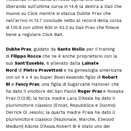
liberando sull’ultima curva in 14.6 la destra a Dali che
muove su Click mentre si stacca Dubhe Prav che
nell’arrivo in 13.7 conclude netto al record della corsa
di 1.10.9 con ultimi 600 in 42.3 su Dali Prav che finisce
bene a regolare Click Bait.
Dubhe Prav
, guidato da
Santo Mollo
per il training
di
Filippo Rocca
che ne è anche proprietario con la
sua
Sant’Eusebio
, è allevato dalla
Lainate
Nord
di
Pietro Pravettoni
e ha genealogia americana
con un 4 x 4 su Super Bowl essendo figlio di
Robert
Bi
e
Fancy Prav
, una figlia di Sugarcane Hanover che
ha dato il vincitore del San Paolo
Roger Prav
e Nosaka
Prav (1.12.8); la terza madre Lara D’Assia ha dato il
plurivincitore classico (Encat, Repubblica e Duomo)
Derrick Di Jesolo; la quarta madre Praia ha dato il
plurivincitore classico (Nazionale, Marche, Elwood
Medium) Adonis D’Assia.Robert Bi è stato uno dei