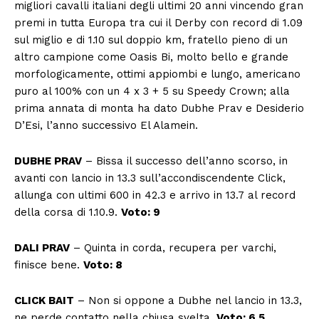
migliori cavalli italiani degli ultimi 20 anni vincendo gran
premi in tutta Europa tra cui il Derby con record di 1.09
sul miglio e di 1.10 sul doppio km, fratello pieno di un
altro campione come Oasis Bi, molto bello e grande
morfologicamente, ottimi appiombi e lungo, americano
puro al 100% con un 4 x 3 + 5 su Speedy Crown; alla
prima annata di monta ha dato Dubhe Prav e Desiderio
D’Esi, l’anno successivo El Alamein.
DUBHE PRAV
– Bissa il successo dell’anno scorso, in
avanti con lancio in 13.3 sull’accondiscendente Click,
allunga con ultimi 600 in 42.3 e arrivo in 13.7 al record
della corsa di 1.10.9.
Voto: 9
DALI PRAV
– Quinta in corda, recupera per varchi,
finisce bene.
Voto: 8
CLICK BAIT
– Non si oppone a Dubhe nel lancio in 13.3,
ne perde contatto nella chiusa svelta.
Voto: 6,5