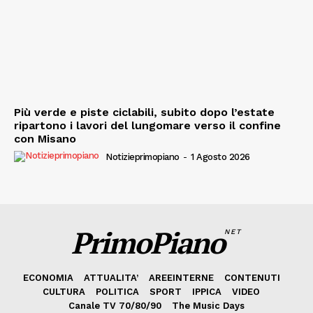
Più verde e piste ciclabili, subito dopo l’estate
ripartono i lavori del lungomare verso il confine
con Misano
Notizieprimopiano
-
1 Agosto 2026
PrimoPiano
NET
ECONOMIA
ATTUALITA’
AREEINTERNE
CONTENUTI
CULTURA
POLITICA
SPORT
IPPICA
VIDEO
Canale TV 70/80/90
The Music Days