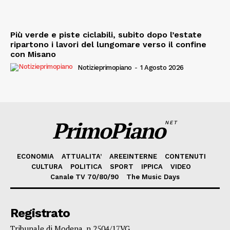
Più verde e piste ciclabili, subito dopo l’estate
ripartono i lavori del lungomare verso il confine
con Misano
Notizieprimopiano
-
1 Agosto 2026
PrimoPiano
NET
ECONOMIA
ATTUALITA’
AREEINTERNE
CONTENUTI
CULTURA
POLITICA
SPORT
IPPICA
VIDEO
Canale TV 70/80/90
The Music Days
Registrato
Tribunale di Modena, n.2504/17VG