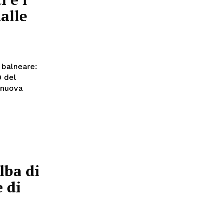
alle
0 del
alba di
 di