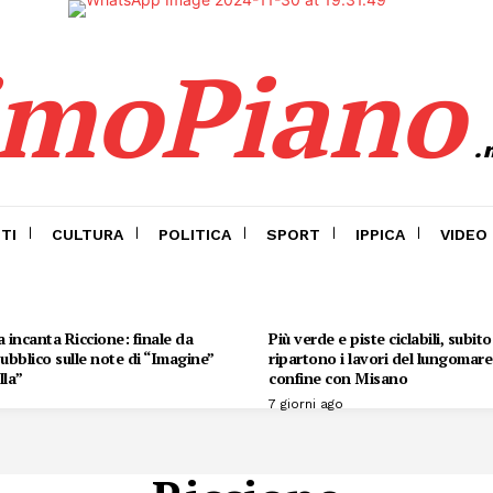
imoPiano
.
TI
CULTURA
POLITICA
SPORT
IPPICA
VIDEO
 incanta Riccione: finale da
Più verde e piste ciclabili, subit
 pubblico sulle note di “Imagine”
ripartono i lavori del lungomare 
lla”
confine con Misano
7 giorni ago