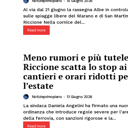
Notizieprimopiano
-
14 Giugno 2026
Al via dal 21 giugno la rassegna Albe in contro
sulle spiagge libere del Marano e di San Marti
Riccione Nella cornice del...
Read more
Meno rumori e più tutele
Riccione scatta lo stop ai
cantieri e orari ridotti p
l’estate
Notizieprimopiano
-
13 Giugno 2026
La sindaca Daniela Angelini ha firmato una nuo
ordinanza che introduce regole severe per l'a
della ferrovia, con sanzioni rigorose e la...
Read more