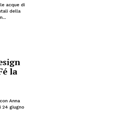
le acque di
tali della
n...
design
Fé la
 con Anna