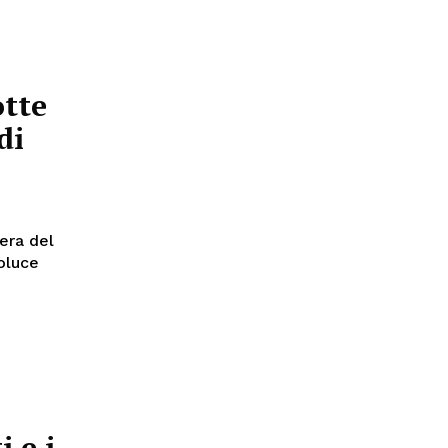
otte
di
bera del
oluce
i e i