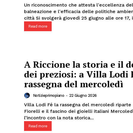
Un riconoscimento che attesta l'eccellenza del
balneazione e l'efficacia delle politiche ambien
città Si svolgerà giovedì 25 giugno alle ore 17, i
Read more
A Riccione la storia e il 
Menu
dei preziosi: a Villa Lodi 
rassegna del mercoledì
AREEINTERNE
Canale TV 70/80/90
Notizieprimopiano
-
22 Giugno 2026
CONTENUTI
Villa Lodi Fé la rassegna del mercoledì riparte
Fiorelli e il fascino dei gioielli italiani Mercoledì 24 giugno
ECONOMIA
l’incontro con la nota storica...
Esclusive
Read more
SPORT