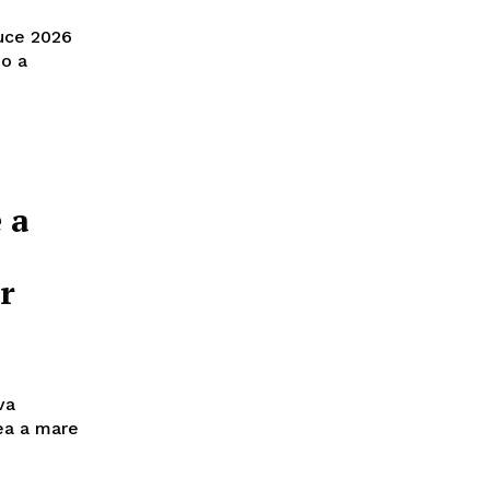
luce 2026
no a
 a
er
va
rea a mare