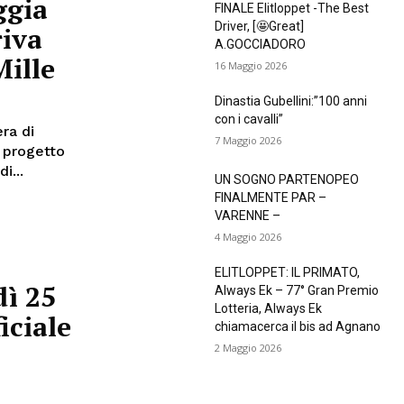
ggia
FINALE Elitloppet -The Best
Driver, [🤩Great]
riva
A.GOCCIADORO
Mille
16 Maggio 2026
Dinastia Gubellini:”100 anni
con i cavalli”
ra di
7 Maggio 2026
n progetto
ellone di...
UN SOGNO PARTENOPEO
FINALMENTE PAR –
VARENNE –
4 Maggio 2026
ELITLOPPET: IL PRIMATO,
dì 25
Always Ek – 77° Gran Premio
Lotteria, Always Ek
iciale
chiamacerca il bis ad Agnano
2 Maggio 2026