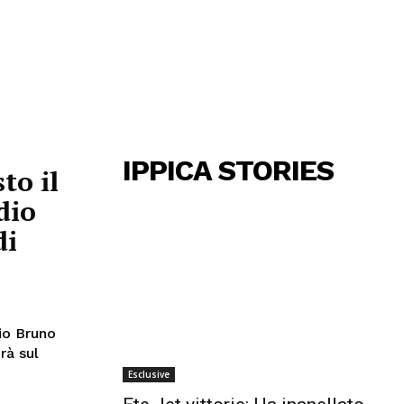
IPPICA STORIES
to il
dio
di
io Bruno
rà sul
Esclusive