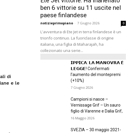
Ete Jet vittorie: Ha inanellato
ben 6 vittorie su 11 uscite nel
paese finlandese
notizieprimopiano
-
7 Giugno 2026
0
L'avventura di Ete Jet in terra finlandese è un
trionfo continuo. La fuoriclasse di origine
italiana, una figlia di Maharajah, ha
collezionato una serie...
𝗜𝗣𝗣𝗜𝗖𝗔: 𝗟𝗔 𝗠𝗔𝗡𝗢𝗩𝗥𝗔 𝗘̀
𝗟𝗘𝗚𝗚𝗘! Confermati
l’aumento del montepremi
ali di
(+10%)
iane e le
7 Giugno 2026
Campioni si nasce –
Vernissage Grif – Un sauro
figlio di Varenne e Dalia Grif,
16 Maggio 2026
SVEZIA – 30 maggio 2021-