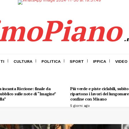
imoPiano
.
TI
CULTURA
POLITICA
SPORT
IPPICA
VIDEO
 incanta Riccione: finale da
Più verde e piste ciclabili, subit
 pubblico sulle note di “Imagine”
ripartono i lavori del lungomare 
lla”
confine con Misano
5 giorni ago