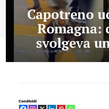
Capotreno uc
Romagna: c
svolgeva un
Condividi