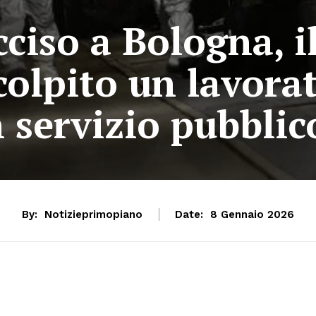
ciso a Bologna, i
olpito un lavora
 servizio pubblic
By:
Notizieprimopiano
Date:
8 Gennaio 2026