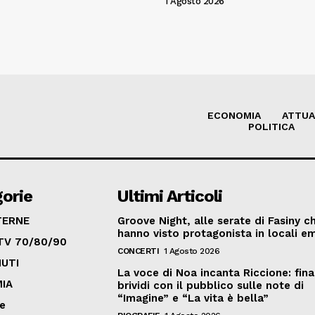
1 Agosto 2026
ECONOMIA
ATTUA
POLITICA
orie
Ultimi Articoli
TERNE
Groove Night, alle serate di Fasiny c
hanno visto protagonista in locali em
TV 70/80/90
CONCERTI
1 Agosto 2026
UTI
La voce di Noa incanta Riccione: fina
IA
brividi con il pubblico sulle note di
“Imagine” e “La vita è bella”
ve