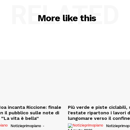
RELATED
More like this
oa incanta Riccione: finale
Più verde e piste ciclabili
on il pubblico sulle note di
l’estate ripartono i lavori 
“La vita è bella”
lungomare verso il confin
Notizieprimopiano
-
Notizieprimop