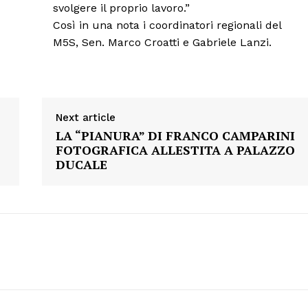
svolgere il proprio lavoro.”
Menu
Così in una nota i coordinatori regionali del
M5S, Sen. Marco Croatti e Gabriele Lanzi.
AREEINTERNE
Canale TV 70/80/90
CONTENUTI
ECONOMIA
Next article
LA “PIANURA” DI FRANCO CAMPARINI
Esclusive
FOTOGRAFICA ALLESTITA A PALAZZO
SPORT
DUCALE