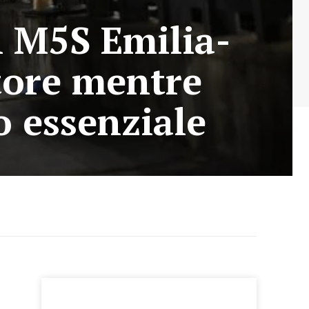
l M5S Emilia-
tore mentre
o essenziale