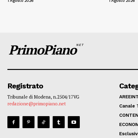
1 Agosto 2026
1 Agosto 2026
PrimoPiano
NET
Registrato
Categ
Tribunale di Modena, n.2504/17VG
AREEIN
redazione@primopiano.net
Canale 
CONTEN
ECONOM
Esclusi