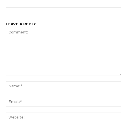
LEAVE A REPLY
Comment:
Na
Ema
Web