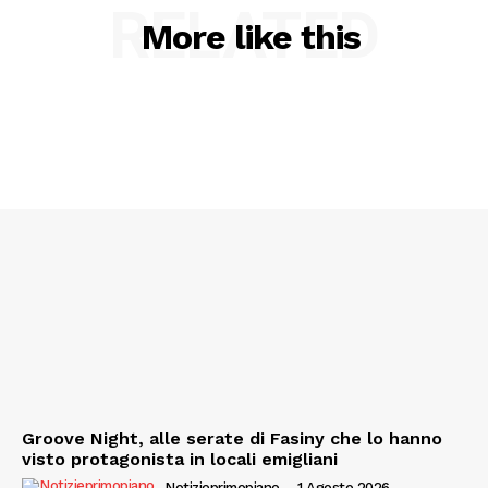
RELATED
More like this
Groove Night, alle serate di Fasiny che lo hanno
visto protagonista in locali emigliani
Notizieprimopiano
-
1 Agosto 2026