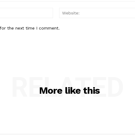
Email:*
for the next time I comment.
RELATED
More like this