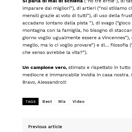
Si parla di mal di schiena
(“ho tre ernie”), di t
imparare dai migliori”), di artieri (“noi stiliamo
mensili grazie al voto di tutti”), di uso della fru
accadano lontano dalla pista “), di svago (“gioco 
montagna con la famiglia, ho bisogno di staccar
giorno voglio ugualmente essere a Vincennes”), d
meglio, ma io ci voglio provare”) e di… filosofia 
che senso avrebbe la vita?”).
Un campione vero,
stimato e rispettato in tutt
mediocre e immancabile invidia in casa nostra. Ma 
Bravo, Alessandro!!!
Best
Mix
Video
TAGS
Previous article