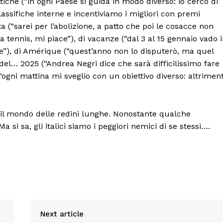
attiche (“in ogni Paese si guida in modo diverso: io cerco di
 classifiche interne e incentiviamo i migliori con premi
sta (“sarei per l’abolizione, a patto che poi le cosacce non
a tennis, mi piace”), di vacanze (“dal 3 al 15 gennaio vado 
e”), di Amérique (“quest’anno non lo disputerò, ma quel
el… 2025 (“Andrea Negri dice che sarà difficilissimo fare
(“ogni mattina mi sveglio con un obiettivo diverso: altriment
o il mondo delle redini lunghe. Nonostante qualche
si sa, gli italici siamo i peggiori nemici di se stessi….
Next article