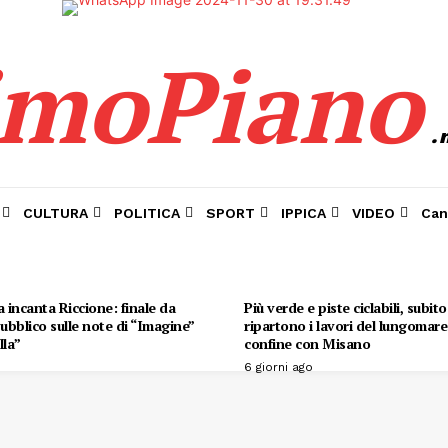
imoPiano
.
CULTURA
POLITICA
SPORT
IPPICA
VIDEO
Can
 incanta Riccione: finale da
Più verde e piste ciclabili, subit
 pubblico sulle note di “Imagine”
ripartono i lavori del lungomare 
lla”
confine con Misano
6 giorni ago