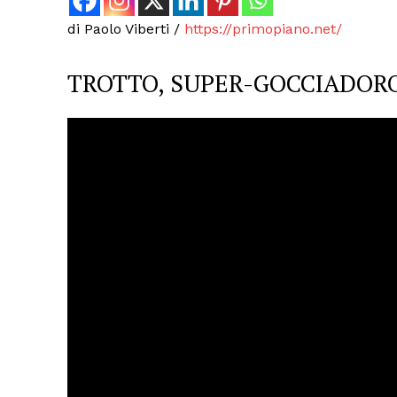
di Paolo Viberti /
https://primopiano.net/
TROTTO, SUPER-GOCCIADOR