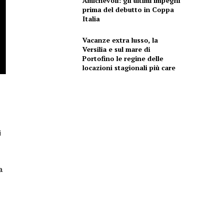
Amichevoli: gli ultimi impegni
prima del debutto in Coppa
Italia
Vacanze extra lusso, la
Versilia e sul mare di
Portofino le regine delle
locazioni stagionali più care
i
a