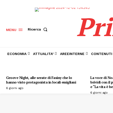
Pr
Ricerca
MENU
ECONOMIA
ATTUALITA’
AREEINTERNE
CONTENUTI
Groove Night, alle serate di Fasiny che lo
La voce di Noa
hanno visto protagonista in locali emigliani
brividi con il
e “La vita è be
6 giorni ago
6 giorni ago