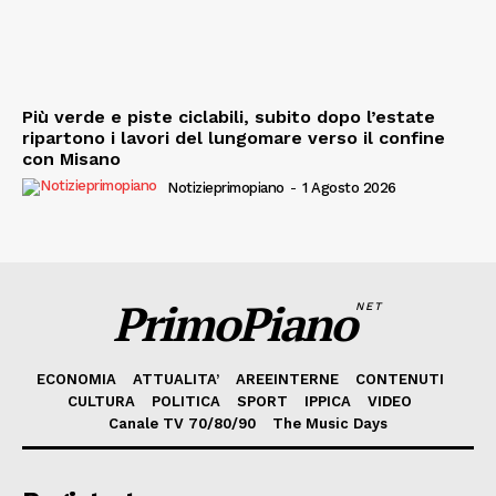
Più verde e piste ciclabili, subito dopo l’estate
ripartono i lavori del lungomare verso il confine
con Misano
Notizieprimopiano
-
1 Agosto 2026
PrimoPiano
NET
ECONOMIA
ATTUALITA’
AREEINTERNE
CONTENUTI
CULTURA
POLITICA
SPORT
IPPICA
VIDEO
Canale TV 70/80/90
The Music Days