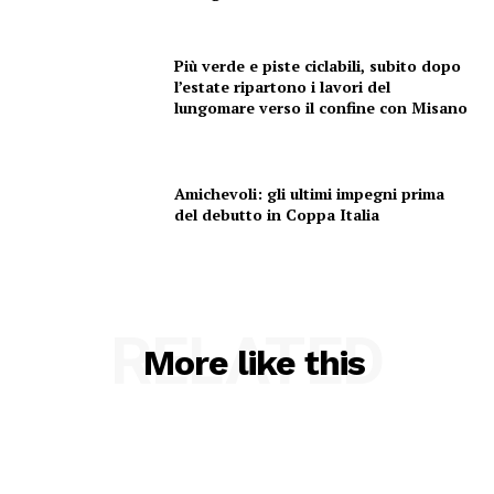
Condividi
Più verde e piste ciclabili, subito dopo
l’estate ripartono i lavori del
lungomare verso il confine con Misano
Amichevoli: gli ultimi impegni prima
del debutto in Coppa Italia
Menu
AREEINTERNE
Canale TV 70/80/90
RELATED
More like this
CONTENUTI
ECONOMIA
Esclusive
SPORT